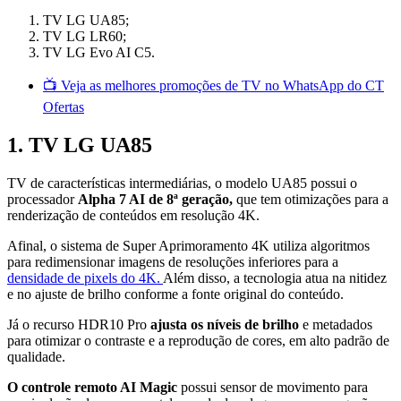
TV LG UA85;
TV LG LR60;
TV LG Evo AI C5.
📺 Veja as melhores promoções de TV no WhatsApp do CT
Ofertas
1. TV LG UA85
TV de características intermediárias, o modelo UA85 possui o
processador
Alpha 7 AI de 8ª geração,
que tem otimizações para a
renderização de conteúdos em resolução 4K.
Afinal, o sistema de Super Aprimoramento 4K utiliza algoritmos
para redimensionar imagens de resoluções inferiores para a
densidade de pixels do 4K.
Além disso, a tecnologia atua na nitidez
e no ajuste de brilho conforme a fonte original do conteúdo.
Já o recurso HDR10 Pro
ajusta os níveis de brilho
e metadados
para otimizar o contraste e a reprodução de cores, em alto padrão de
qualidade.
O controle remoto AI Magic
possui sensor de movimento para