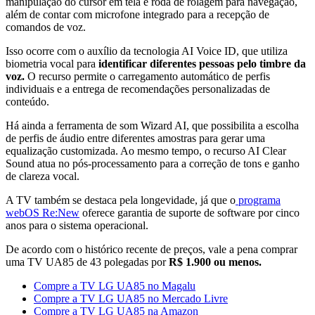
manipulação do cursor em tela e roda de rolagem para navegação,
além de contar com microfone integrado para a recepção de
comandos de voz.
Isso ocorre com o auxílio da tecnologia AI Voice ID, que utiliza
biometria vocal para
identificar diferentes pessoas pelo timbre da
voz.
O recurso permite o carregamento automático de perfis
individuais e a entrega de recomendações personalizadas de
conteúdo.
Há ainda a ferramenta de som Wizard AI, que possibilita a escolha
de perfis de áudio entre diferentes amostras para gerar uma
equalização customizada. Ao mesmo tempo, o recurso AI Clear
Sound atua no pós-processamento para a correção de tons e ganho
de clareza vocal.
A TV também se destaca pela longevidade, já que o
programa
webOS Re:New
oferece garantia de suporte de software por cinco
anos para o sistema operacional.
De acordo com o histórico recente de preços, vale a pena comprar
uma TV UA85 de 43 polegadas por
R$ 1.900 ou menos.
Compre a TV LG UA85 no Magalu
Compre a TV LG UA85 no Mercado Livre
Compre a TV LG UA85 na Amazon