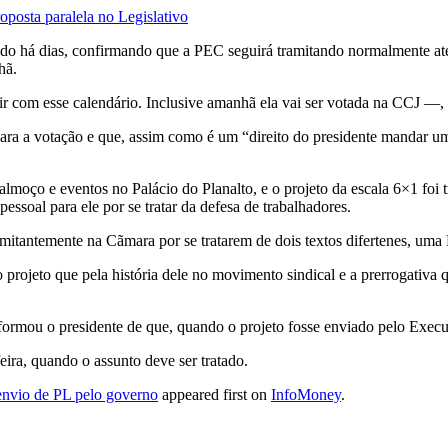
oposta paralela no Legislativo
do há dias, confirmando que a PEC seguirá tramitando normalmente at
hã.
r com esse calendário. Inclusive amanhã ela vai ser votada na CCJ —,
ara a votação e que, assim como é um “direito do presidente mandar u
almoço e eventos no Palácio do Planalto, e o projeto da escala 6×1 foi
essoal para ele por se tratar da defesa de trabalhadores.
tantemente na Cãmara por se tratarem de dois textos difertenes, uma P
ojeto que pela história dele no movimento sindical e a prerrogativa q
ormou o presidente de que, quando o projeto fosse enviado pelo Executivo
eira, quando o assunto deve ser tratado.
envio de PL pelo governo
appeared first on
InfoMoney
.