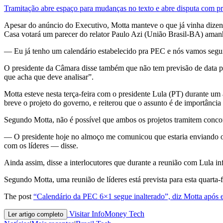
Tramitação abre espaço para mudanças no texto e abre disputa com pr
Apesar do anúncio do Executivo, Motta manteve o que já vinha dizen
Casa votará um parecer do relator Paulo Azi (União Brasil-BA) aman
— Eu já tenho um calendário estabelecido pra PEC e nós vamos segui
O presidente da Câmara disse também que não tem previsão de data p
que acha que deve analisar”.
Motta esteve nesta terça-feira com o presidente Lula (PT) durante um 
breve o projeto do governo, e reiterou que o assunto é de importância p
Segundo Motta, não é possível que ambos os projetos tramitem concomi
— O presidente hoje no almoço me comunicou que estaria enviando o pr
com os líderes — disse.
Ainda assim, disse a interlocutores que durante a reunião com Lula inf
Segundo Motta, uma reunião de líderes está prevista para esta quarta-f
The post
“Calendário da PEC 6×1 segue inalterado”, diz Motta após 
Visitar InfoMoney Tech
Ler artigo completo