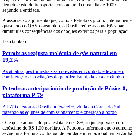
item de custo do transporte aéreo acumula uma alta de 100%,
segundo a entidade.
A associação argumenta que, como a Petrobras produz internamente
quase todo o QAV consumido, o Brasil “reúne as condições para
diminuir as consequências dos choques externos para a população”.
Leia também
Petrobras reajusta molécula de gás natural em
19,2%
As atualizações trimestrais são previstas em contrato e levam em
consideração as oscilações do petróleo Brent, da taxa de câmbio
Petrobras antecipa início de produção de Búzios 8,
plataforma P-79
A P-79 chegou ao Brasil em fevereiro, vinda da Coreia do Sul,
trazendo as equipes de comissionamento e operação a bordo
O reajuste anunciado pela estatal é de 18%, o que equivale a um
acréscimo de R$ 1,00 por litro. A Petrobras informou que o aumento
segue uma fórmula contratual de paridade internacional, em vigor há