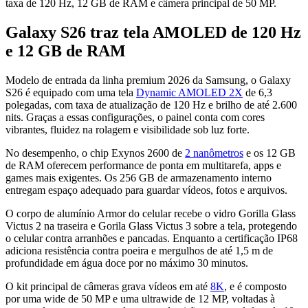
taxa de 120 Hz, 12 GB de RAM e câmera principal de 50 MP.
Galaxy S26 traz tela AMOLED de 120 Hz
e 12 GB de RAM
Modelo de entrada da linha premium 2026 da Samsung, o Galaxy
S26 é equipado com uma tela
Dynamic AMOLED 2X
de 6,3
polegadas, com taxa de atualização de 120 Hz e brilho de até 2.600
nits. Graças a essas configurações, o painel conta com cores
vibrantes, fluidez na rolagem e visibilidade sob luz forte.
No desempenho, o chip Exynos 2600 de
2 nanômetros
e os 12 GB
de RAM oferecem performance de ponta em multitarefa, apps e
games mais exigentes. Os 256 GB de armazenamento interno
entregam espaço adequado para guardar vídeos, fotos e arquivos.
O corpo de alumínio Armor do celular recebe o vidro Gorilla Glass
Victus 2 na traseira e Gorila Glass Victus 3 sobre a tela, protegendo
o celular contra arranhões e pancadas. Enquanto a certificação IP68
adiciona resistência contra poeira e mergulhos de até 1,5 m de
profundidade em água doce por no máximo 30 minutos.
O kit principal de câmeras grava vídeos em até
8K
, e é composto
por uma wide de 50 MP e uma ultrawide de 12 MP, voltadas à