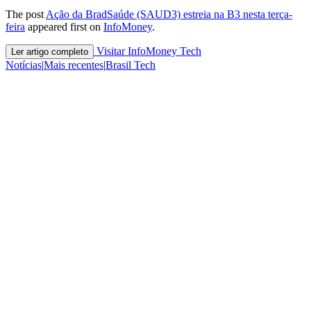
The post
Ação da BradSaúde (SAUD3) estreia na B3 nesta terça-
feira
appeared first on
InfoMoney
.
Visitar InfoMoney Tech
Ler artigo completo
Notícias
|
Mais recentes
|
Brasil Tech