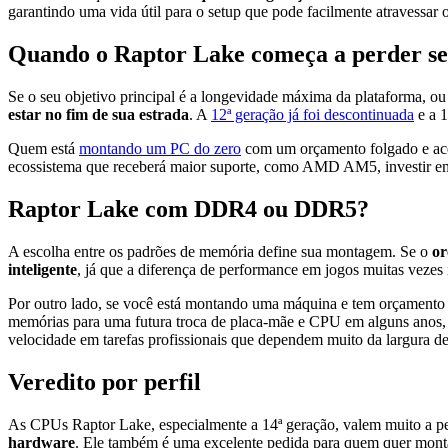
garantindo uma vida útil para o setup que pode facilmente atravessar 
Quando o Raptor Lake começa a perder se
Se o seu objetivo principal é a longevidade máxima da plataforma, ou
estar no fim de sua estrada
. A
12ª geração já foi descontinuada
e a 1
Quem está
montando um PC do zero
com um orçamento folgado e acei
ecossistema que receberá maior suporte, como AMD AM5, investir em
Raptor Lake com DDR4 ou DDR5?
A escolha entre os padrões de memória define sua montagem. Se o
or
inteligente
, já que a diferença de performance em jogos muitas vezes
Por outro lado, se você está montando uma máquina e tem orçamento 
memórias para uma futura troca de placa-mãe e CPU em alguns anos
velocidade em tarefas profissionais que dependem muito da largura 
Veredito por perfil
As CPUs Raptor Lake, especialmente a 14ª geração, valem muito a pe
hardware
. Ele também é uma excelente pedida para quem quer montar