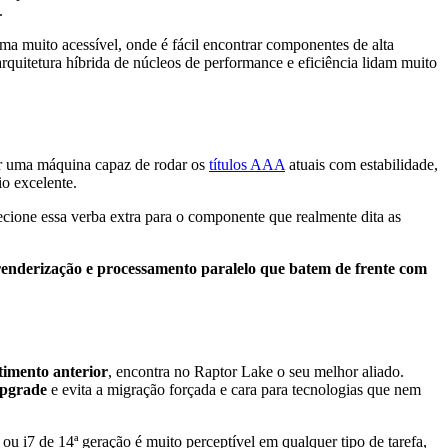
.
ma muito acessível, onde é fácil encontrar componentes de alta
quitetura híbrida de núcleos de performance e eficiência lidam muito
r uma máquina capaz de rodar os
títulos AAA
atuais com estabilidade,
o excelente.
recione essa verba extra para o componente que realmente dita as
renderização e processamento paralelo que batem de frente com
timento anterior
, encontra no Raptor Lake o seu melhor aliado.
upgrade
e evita a migração forçada e cara para tecnologias que nem
ou i7 de 14ª geração é muito perceptível em qualquer tipo de tarefa,