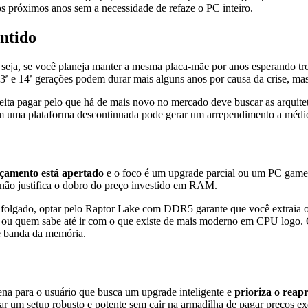
os próximos anos sem a necessidade de refaze o PC inteiro.
ntido
 seja, se você planeja manter a mesma placa-mãe por anos esperando tr
3ª e 14ª gerações podem durar mais alguns anos por causa da crise, mas é
ta pagar pelo que há de mais novo no mercado deve buscar as arquitetu
 uma plataforma descontinuada pode gerar um arrependimento a médio
çamento está apertado
e o foco é um upgrade parcial ou um PC game
 não justifica o dobro do preço investido em RAM.
folgado, optar pelo Raptor Lake com DDR5 garante que você extraia o 
, ou quem sabe até ir com o que existe de mais moderno em CPU logo
de banda da memória.
na para o usuário que busca um upgrade inteligente e
prioriza o reap
 um setup robusto e potente sem cair na armadilha de pagar preços exor