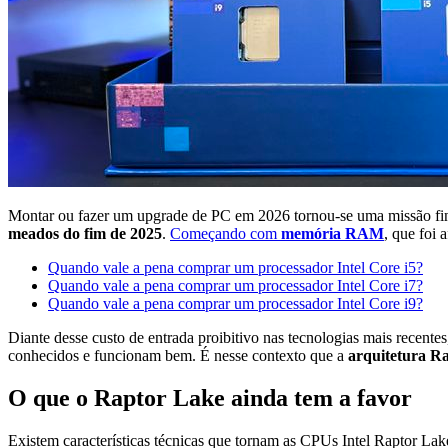
Montar ou fazer um upgrade de PC em 2026 tornou-se uma missão fi
meados do fim de 2025
.
Começando com
memória RAM
, que foi 
Quando vale a pena comprar um processador Intel Core i5?
Quando vale a pena comprar um processador Intel Core i7?
Quando vale a pena comprar um processador Intel Core i9?
Diante desse custo de entrada proibitivo nas tecnologias mais recent
conhecidos e funcionam bem. É nesse contexto que a
arquitetura R
O que o Raptor Lake ainda tem a favor
Existem características técnicas que tornam as CPUs Intel Raptor Lake