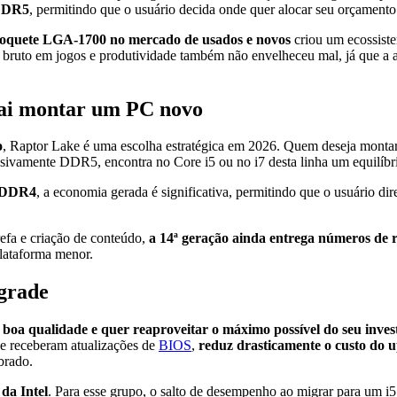
 DDR5
, permitindo que o usuário decida onde quer alocar seu orçamento
 soquete LGA-1700 no mercado de usados e novos
criou um ecossiste
bruto em jogos e produtividade também não envelheceu mal, já que a ar
vai montar um PC novo
o
, Raptor Lake é uma escolha estratégica em 2026. Quem deseja monta
usivamente DDR5, encontra no Core i5 ou no i7 desta linha um equilíbri
s DDR4
, a economia gerada é significativa, permitindo que o usuário di
refa e criação de conteúdo,
a 14ª geração ainda entrega números de 
plataforma menor.
pgrade
oa qualidade e quer reaproveitar o máximo possível do seu inves
ue receberam atualizações de
BIOS
,
reduz drasticamente o custo do 
brado.
da Intel
. Para esse grupo, o salto de desempenho ao migrar para um i5 