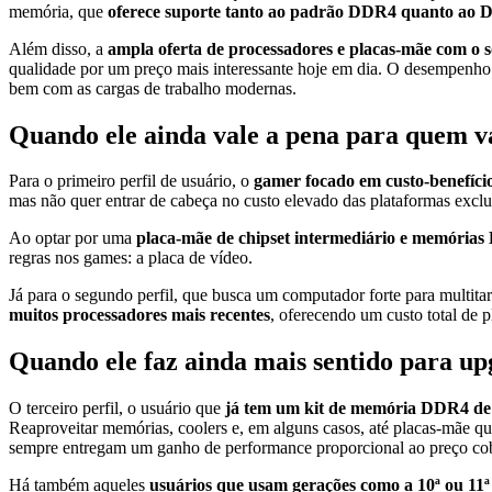
memória, que
oferece suporte tanto ao padrão DDR4 quanto ao
Além disso, a
ampla oferta de processadores e placas-mãe com o
qualidade por um preço mais interessante hoje em dia. O desempenho 
bem com as cargas de trabalho modernas.
Quando ele ainda vale a pena para quem 
Para o primeiro perfil de usuário, o
gamer focado em custo-benefíci
mas não quer entrar de cabeça no custo elevado das plataformas excl
Ao optar por uma
placa-mãe de chipset intermediário e memória
regras nos games: a placa de vídeo.
Já para o segundo perfil, que busca um computador forte para multita
muitos processadores mais recentes
, oferecendo um custo total de 
Quando ele faz ainda mais sentido para u
O terceiro perfil, o usuário que
já tem um kit de memória DDR4 de b
Reaproveitar memórias, coolers e, em alguns casos, até placas-mãe q
sempre entregam um ganho de performance proporcional ao preço co
Há também aqueles
usuários que usam gerações como a 10ª ou 11ª 