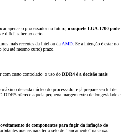
ocar apenas o processador no futuro,
o soquete LGA-1700 pode
 difícil saber ao certo.
ras mais recentes da Intel ou da
AMD
. Se a intenção é estar no
 (ou até mesmo curto) prazo.
r com custo controlado, o uso do
DDR4 é a decisão mais
máximo de cada núcleo do processador e já prepare seu kit de
. O DDR5 oferece aquela pequena margem extra de longevidade e
roveitamento de componentes para fugir da inflação do
bitantes apenas para ter o selo de "lançamento" na caixa.