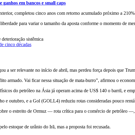
e ganhos em bancos e small caps
exterior, completou cinco anos com retorno acumulado próximo a 210% 
 liberdade para variar o tamanho da aposta conforme o momento de mer
 deterioração sistêmica
de cinco décadas
gou a ser relevante no início de abril, mas perdeu força depois que Tru
nflito armado. Vai ficar nessa situação de mata-burro”, afirmou o econo
ísicos do petróleo na Ásia já operam acima de US$ 140 o barril, e emp
ho e outubro, e a Gol (GOLL4) reduziu rotas consideradas pouco rentá
 sobre o estreito de Ormuz — rota crítica para o comércio de petróleo —
o estoque de urânio do Irã, mas a proposta foi recusada.