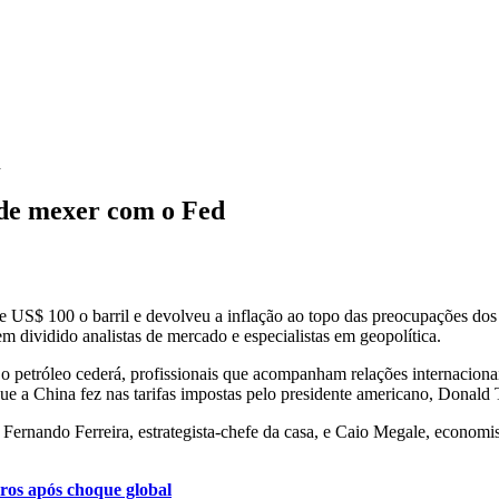
d
pode mexer com o Fed
a de US$ 100 o barril e devolveu a inflação ao topo das preocupações 
dividido analistas de mercado e especialistas em geopolítica.
 petróleo cederá, profissionais que acompanham relações internacionais 
e a China fez nas tarifas impostas pelo presidente americano, Donald
 Fernando Ferreira, estrategista-chefe da casa, e Caio Megale, econo
ros após choque global