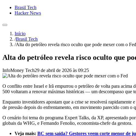
Brasil Tech
Hacker News
Início
/
Brasil Tech
/
Alta do petróleo revela risco oculto que pode mexer com o Fe
Alta do petróleo revela risco oculto que 
InfoMoney Tech
29 de abril de 2026 às 09:25
O conflito entre Israel e Irã empurrou o petróleo de volta para acim
500 voltaram a renovar máximas históricas — um descompasso que tem 
Enquanto investidores apostam que a crise se resolverá rapidamente e o
de pressão depois do enfrentamento, em movimento parecido com o qu
O cenário foi tema do programa Expert Talks, da XP, apresentado por
globais da WHG, e Fernando Fenolio, economista-chefe da gestora.
Veja mais:
BC sem saída? Gestores veem corte menor de ju