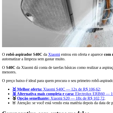
O
robô-aspirador S40C
da
Xiaomi
entrou em oferta e aparece
com 
automatizar a limpeza sem gastar muito.
O
S40C
da Xiaomi dá conta de tarefas básicas como realizar a aspir
menores.
O preço baixo é ideal para quem procura o seu primeiro robô-aspirado
🥇 Melhor oferta:
Xiaomi S40C — 12x de R$ 106,62;
🥈 Alternativa mais completa e cara:
Electrolux ERB60 — 10
🥉
Opção semelhante:
Xiaomi S20 — 18x de R$ 102,72
.
🚨 Atenção: se você está vendo esta matéria depois da data de