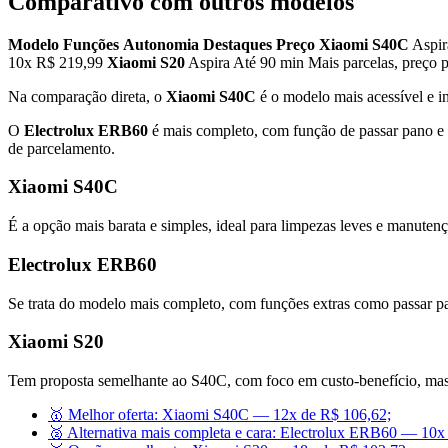
Comparativo com outros modelos
Modelo
Funções
Autonomia
Destaques
Preço
Xiaomi S40C
Aspir
10x R$ 219,99
Xiaomi S20
Aspira Até 90 min Mais parcelas, preço
Na comparação direta, o
Xiaomi S40C
é o modelo mais acessível e 
O
Electrolux ERB60
é mais completo, com função de passar pano e 
de parcelamento.
Xiaomi S40C
É a opção mais barata e simples, ideal para limpezas leves e manuten
Electrolux ERB60
Se trata do modelo mais completo, com funções extras como passar 
Xiaomi S20
Tem proposta semelhante ao S40C, com foco em custo-benefício, ma
🥇 Melhor oferta: Xiaomi S40C — 12x de R$ 106,62;
🥈 Alternativa mais completa e cara: Electrolux ERB60 — 10x