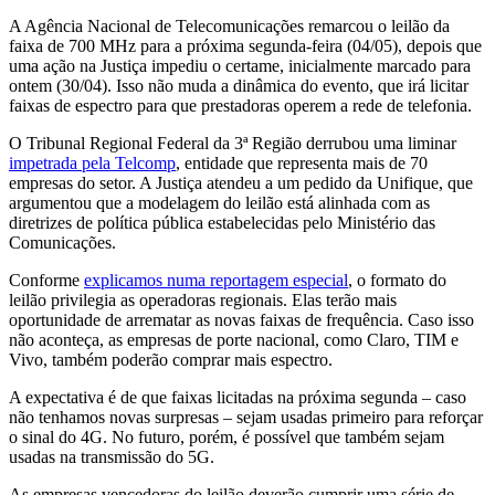
A Agência Nacional de Telecomunicações remarcou o leilão da
faixa de 700 MHz para a próxima segunda-feira (04/05), depois que
uma ação na Justiça impediu o certame, inicialmente marcado para
ontem (30/04). Isso não muda a dinâmica do evento, que irá licitar
faixas de espectro para que prestadoras operem a rede de telefonia.
O Tribunal Regional Federal da 3ª Região derrubou uma liminar
impetrada pela Telcomp
, entidade que representa mais de 70
empresas do setor. A Justiça atendeu a um pedido da Unifique, que
argumentou que a modelagem do leilão está alinhada com as
diretrizes de política pública estabelecidas pelo Ministério das
Comunicações.
Conforme
explicamos numa reportagem especial
, o formato do
leilão privilegia as operadoras regionais. Elas terão mais
oportunidade de arrematar as novas faixas de frequência. Caso isso
não aconteça, as empresas de porte nacional, como Claro, TIM e
Vivo, também poderão comprar mais espectro.
A expectativa é de que faixas licitadas na próxima segunda – caso
não tenhamos novas surpresas – sejam usadas primeiro para reforçar
o sinal do 4G. No futuro, porém, é possível que também sejam
usadas na transmissão do 5G.
As empresas vencedoras do leilão deverão cumprir uma série de