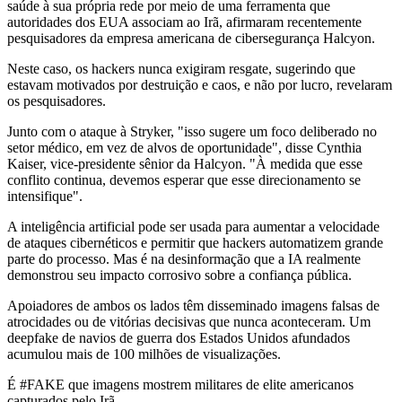
saúde à sua própria rede por meio de uma ferramenta que
autoridades dos EUA associam ao Irã, afirmaram recentemente
pesquisadores da empresa americana de cibersegurança Halcyon.
Neste caso, os hackers nunca exigiram resgate, sugerindo que
estavam motivados por destruição e caos, e não por lucro, revelaram
os pesquisadores.
Junto com o ataque à Stryker, "isso sugere um foco deliberado no
setor médico, em vez de alvos de oportunidade", disse Cynthia
Kaiser, vice-presidente sênior da Halcyon. "À medida que esse
conflito continua, devemos esperar que esse direcionamento se
intensifique".
A inteligência artificial pode ser usada para aumentar a velocidade
de ataques cibernéticos e permitir que hackers automatizem grande
parte do processo. Mas é na desinformação que a IA realmente
demonstrou seu impacto corrosivo sobre a confiança pública.
Apoiadores de ambos os lados têm disseminado imagens falsas de
atrocidades ou de vitórias decisivas que nunca aconteceram. Um
deepfake de navios de guerra dos Estados Unidos afundados
acumulou mais de 100 milhões de visualizações.
É #FAKE que imagens mostrem militares de elite americanos
capturados pelo Irã