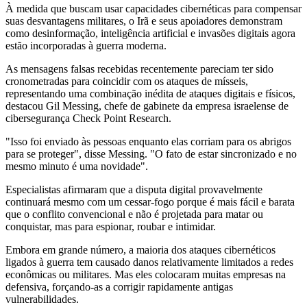
À medida que buscam usar capacidades cibernéticas para compensar
suas desvantagens militares, o Irã e seus apoiadores demonstram
como desinformação, inteligência artificial e invasões digitais agora
estão incorporadas à guerra moderna.
As mensagens falsas recebidas recentemente pareciam ter sido
cronometradas para coincidir com os ataques de mísseis,
representando uma combinação inédita de ataques digitais e físicos,
destacou Gil Messing, chefe de gabinete da empresa israelense de
cibersegurança Check Point Research.
"Isso foi enviado às pessoas enquanto elas corriam para os abrigos
para se proteger", disse Messing. "O fato de estar sincronizado e no
mesmo minuto é uma novidade".
Especialistas afirmaram que a disputa digital provavelmente
continuará mesmo com um cessar-fogo porque é mais fácil e barata
que o conflito convencional e não é projetada para matar ou
conquistar, mas para espionar, roubar e intimidar.
Embora em grande número, a maioria dos ataques cibernéticos
ligados à guerra tem causado danos relativamente limitados a redes
econômicas ou militares. Mas eles colocaram muitas empresas na
defensiva, forçando-as a corrigir rapidamente antigas
vulnerabilidades.