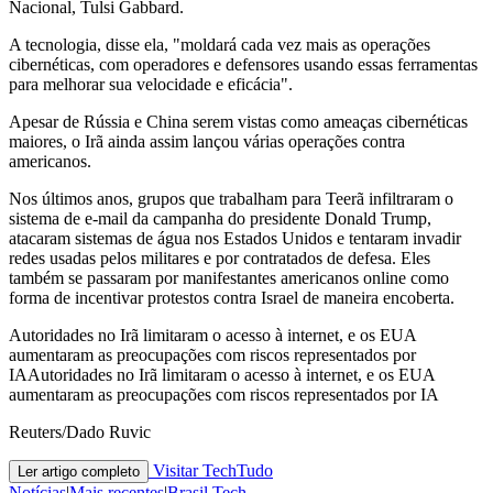
Nacional, Tulsi Gabbard.
A tecnologia, disse ela, "moldará cada vez mais as operações
cibernéticas, com operadores e defensores usando essas ferramentas
para melhorar sua velocidade e eficácia".
Apesar de Rússia e China serem vistas como ameaças cibernéticas
maiores, o Irã ainda assim lançou várias operações contra
americanos.
Nos últimos anos, grupos que trabalham para Teerã infiltraram o
sistema de e-mail da campanha do presidente Donald Trump,
atacaram sistemas de água nos Estados Unidos e tentaram invadir
redes usadas pelos militares e por contratados de defesa. Eles
também se passaram por manifestantes americanos online como
forma de incentivar protestos contra Israel de maneira encoberta.
Autoridades no Irã limitaram o acesso à internet, e os EUA
aumentaram as preocupações com riscos representados por
IAAutoridades no Irã limitaram o acesso à internet, e os EUA
aumentaram as preocupações com riscos representados por IA
Reuters/Dado Ruvic
Visitar TechTudo
Ler artigo completo
Notícias
|
Mais recentes
|
Brasil Tech