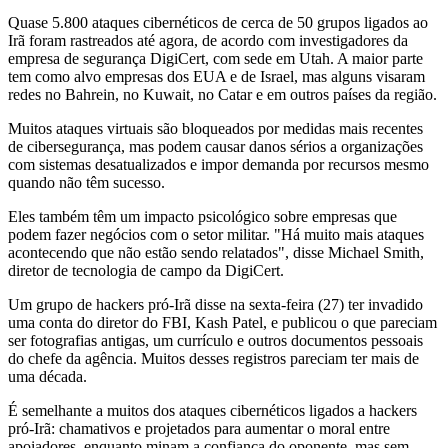
Quase 5.800 ataques cibernéticos de cerca de 50 grupos ligados ao
Irã foram rastreados até agora, de acordo com investigadores da
empresa de segurança DigiCert, com sede em Utah. A maior parte
tem como alvo empresas dos EUA e de Israel, mas alguns visaram
redes no Bahrein, no Kuwait, no Catar e em outros países da região.
Muitos ataques virtuais são bloqueados por medidas mais recentes
de cibersegurança, mas podem causar danos sérios a organizações
com sistemas desatualizados e impor demanda por recursos mesmo
quando não têm sucesso.
Eles também têm um impacto psicológico sobre empresas que
podem fazer negócios com o setor militar. "Há muito mais ataques
acontecendo que não estão sendo relatados", disse Michael Smith,
diretor de tecnologia de campo da DigiCert.
Um grupo de hackers pró-Irã disse na sexta-feira (27) ter invadido
uma conta do diretor do FBI, Kash Patel, e publicou o que pareciam
ser fotografias antigas, um currículo e outros documentos pessoais
do chefe da agência. Muitos desses registros pareciam ter mais de
uma década.
É semelhante a muitos dos ataques cibernéticos ligados a hackers
pró-Irã: chamativos e projetados para aumentar o moral entre
apoiadores, enquanto minam a confiança do oponente, mas sem