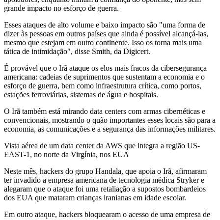
grande impacto no esforço de guerra.
Esses ataques de alto volume e baixo impacto são "uma forma de
dizer às pessoas em outros países que ainda é possível alcançá-las,
mesmo que estejam em outro continente. Isso os torna mais uma
tática de intimidação", disse Smith, da Digicert.
É provável que o Irã ataque os elos mais fracos da cibersegurança
americana: cadeias de suprimentos que sustentam a economia e o
esforço de guerra, bem como infraestrutura crítica, como portos,
estações ferroviárias, sistemas de água e hospitais.
O Irã também está mirando data centers com armas cibernéticas e
convencionais, mostrando o quão importantes esses locais são para a
economia, as comunicações e a segurança das informações militares.
Vista aérea de um data center da AWS que integra a região US-
EAST-1, no norte da Virgínia, nos EUA
Neste mês, hackers do grupo Handala, que apoia o Irã, afirmaram
ter invadido a empresa americana de tecnologia médica Stryker e
alegaram que o ataque foi uma retaliação a supostos bombardeios
dos EUA que mataram crianças iranianas em idade escolar.
Em outro ataque, hackers bloquearam o acesso de uma empresa de