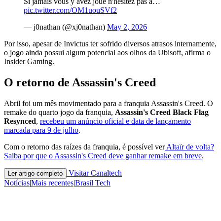
Si jamais vous y avez joué n'hésitez pas à…
pic.twitter.com/OM1uouSVf2
— j0nathan (@xj0nathan)
May 2, 2026
Por isso, apesar de Invictus ter sofrido diversos atrasos internamente,
o jogo ainda possui algum potencial aos olhos da Ubisoft, afirma o
Insider Gaming.
O retorno de Assassin's Creed
Abril foi um mês movimentado para a franquia Assassin's Creed. O
remake do quarto jogo da franquia,
Assassin's Creed Black Flag
Resynced
,
recebeu um anúncio oficial e data de lançamento
marcada para 9 de julho
.
Com o retorno das raízes da franquia, é possível ver
Altaïr de volta?
Saiba por que o Assassin's Creed deve ganhar remake em breve
.
Visitar Canaltech
Ler artigo completo
Notícias
|
Mais recentes
|
Brasil Tech