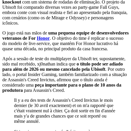
knockout
com um sistema de rodadas de eliminação. O projeto da
Ubisoft foi comparado diversas vezes ao party-game Fall Guys,
embora conte com visual realista e fiel ao apresentado pela franquia,
com cenários (como os de Mirage e Odyssey) e personagens
icônicos.
O jogo está nas mãos de
uma pequena equipe de desenvolvedores
veteranos de For
Honor
. O objetivo do time é replicar o sucesso
do modelo de live-service, que mantém For Honor lucrativo há
quase uma década, no principal produto da casa francesa.
Após a sessão de teste do multiplayer da Ubisoft ter, supostamente,
sido mal recebido, xj0nathan indica que
o título pode ser adiado
para além de 2026 ou mesmo cancelado pela Ubisoft
. Por outro
lado, o portal Insider Gaming, também familiarizado com a situação
de Assassin's Creed Invictus, afirmou que o título ainda é
considerado uma
peça importante para o plano de 10 anos da
produtora
para Assassin's Creed.
Il y a eu des tests de Assassin's Creed Invictus le mois
dernier (le 30 avril exactement) et on m'a rapporté que
c'était vraiment nul à chier. Ça doit sortir en fin d'année
mais y'a de grandes chances que ce soit reporté ou
même annulé.