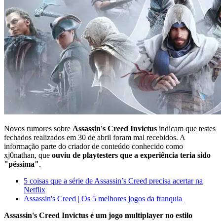
Novos rumores sobre
Assassin's Creed Invictus
indicam que testes
fechados realizados em 30 de abril foram mal recebidos. A
informação parte do criador de conteúdo conhecido como
xj0nathan, que
ouviu de playtesters que a experiência teria sido
"péssima"
.
5 coisas que a série de Assassin’s Creed precisa acertar na
Netflix
Assassin's Creed | Os 5 melhores jogos da franquia
Assassin's Creed Invictus é um jogo multiplayer no estilo