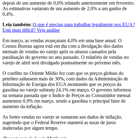
depois de um aumento de 0,6% relatado anteriormente em fevereiro.
As estimativas variaram de um aumento de 2,0% a um ganho de
0,4%.
Leia também:
O que é preciso para trabalhar legalmente nos EUA?
Está mais difícil? Veja análise
Em ⁠março, as vendas avançaram ​4,0% em uma base ​anual. O
Census Bureau agora está em dia com a divulgação dos dados
mensais de ⁠vendas no varejo após os atrasos ​causados pela
paralisação do governo no ano passado. O relatório de vendas no
varejo de abril será divulgado pontualmente no próximo mês.
O conflito no Oriente Médio ​fez com que os preços globais do
petróleo saltassem mais de 30%, com dados da Administração de
Informação de Energia ​dos EUA mostrando ⁠que os preços da
gasolina no varejo subiram 24,1% em março. O governo informou
na semana ⁠passada que o Índice de Preços ao Consumidor mensal
aumentou 0,9% em março, sendo a gasolina o principal fator de
aumento da inflação.
As fortes vendas no varejo se somaram aos dados de inflação,
sugerindo que o Federal Reserve manterá as taxas de juros
inalteradas por algum tempo.