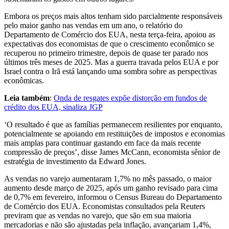
Embora os preços mais altos tenham sido parcialmente responsáveis
pelo maior ganho nas vendas em um ano, o relatório do
Departamento de Comércio dos EUA, nesta terça-feira, apoiou as
expectativas dos economistas de que o crescimento econômico se
recuperou no ⁠primeiro ‌trimestre, depois de quase ter parado nos
últimos três meses de ⁠2025. Mas a guerra travada pelos EUA e por
Israel contra o Irã está lançando uma sombra sobre as perspectivas
econômicas.
Leia também
:
Onda de resgates expõe distorção em fundos de
crédito dos EUA, sinaliza JGP
‘O resultado é que as famílias permanecem resilientes por enquanto,
potencialmente se apoiando em restituições de impostos e economias
mais amplas para continuar ​gastando em face da mais recente
compressão de preços’, disse James McCann, economista sênior de
estratégia de investimento da Edward Jones.
As vendas ​no varejo aumentaram 1,7% no mês passado, o maior
aumento desde março de 2025, após um ganho revisado para cima
de 0,7% em fevereiro, informou o Census Bureau do Departamento
de Comércio dos EUA. Economistas consultados pela Reuters
previram que as vendas no varejo, que ‌são em sua maioria
mercadorias e não são ​ajustadas pela inflação, avançariam 1,4%,