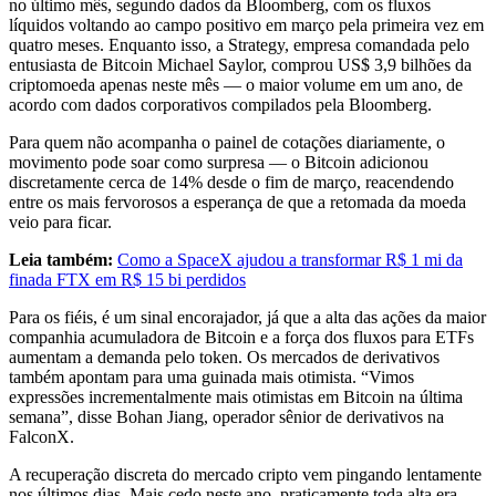
no último mês, segundo dados da Bloomberg, com os fluxos
líquidos voltando ao campo positivo em março pela primeira vez em
quatro meses. Enquanto isso, a Strategy, empresa comandada pelo
entusiasta de Bitcoin Michael Saylor, comprou US$ 3,9 bilhões da
criptomoeda apenas neste mês — o maior volume em um ano, de
acordo com dados corporativos compilados pela Bloomberg.
Para quem não acompanha o painel de cotações diariamente, o
movimento pode soar como surpresa — o Bitcoin adicionou
discretamente cerca de 14% desde o fim de março, reacendendo
entre os mais fervorosos a esperança de que a retomada da moeda
veio para ficar.
Leia também:
Como a SpaceX ajudou a transformar R$ 1 mi da
finada FTX em R$ 15 bi perdidos
Para os fiéis, é um sinal encorajador, já que a alta das ações da maior
companhia acumuladora de Bitcoin e a força dos fluxos para ETFs
aumentam a demanda pelo token. Os mercados de derivativos
também apontam para uma guinada mais otimista. “Vimos
expressões incrementalmente mais otimistas em Bitcoin na última
semana”, disse Bohan Jiang, operador sênior de derivativos na
FalconX.
A recuperação discreta do mercado cripto vem pingando lentamente
nos últimos dias. Mais cedo neste ano, praticamente toda alta era