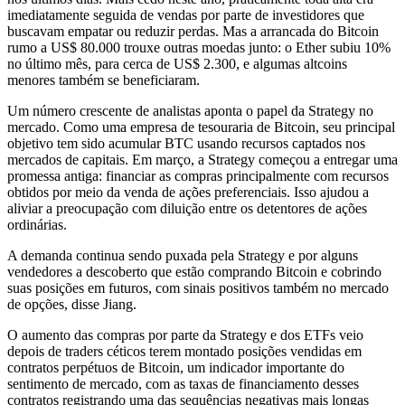
imediatamente seguida de vendas por parte de investidores que
buscavam empatar ou reduzir perdas. Mas a arrancada do Bitcoin
rumo a US$ 80.000 trouxe outras moedas junto: o Ether subiu 10%
no último mês, para cerca de US$ 2.300, e algumas altcoins
menores também se beneficiaram.
Um número crescente de analistas aponta o papel da Strategy no
mercado. Como uma empresa de tesouraria de Bitcoin, seu principal
objetivo tem sido acumular BTC usando recursos captados nos
mercados de capitais. Em março, a Strategy começou a entregar uma
promessa antiga: financiar as compras principalmente com recursos
obtidos por meio da venda de ações preferenciais. Isso ajudou a
aliviar a preocupação com diluição entre os detentores de ações
ordinárias.
A demanda continua sendo puxada pela Strategy e por alguns
vendedores a descoberto que estão comprando Bitcoin e cobrindo
suas posições em futuros, com sinais positivos também no mercado
de opções, disse Jiang.
O aumento das compras por parte da Strategy e dos ETFs veio
depois de traders céticos terem montado posições vendidas em
contratos perpétuos de Bitcoin, um indicador importante do
sentimento de mercado, com as taxas de financiamento desses
contratos registrando uma das sequências negativas mais longas