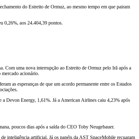
o fechamento do Estreito de Ormuz, ao mesmo tempo em que pairam
u 0,26%, aos 24.404,39 pontos.
na. Com uma nova interrupção ao Estreito de Ormuz pelo Irã após a
o mercado acionário.
rderam as esperanças de que um acordo permanente entre os Estados
ociações.
 e a Devon Energy, 1,61%. Já a American Airlines caiu 4,23% após
semana, poucos dias após a saída do CEO Toby Neugebauer.
e inteligência artificial. Já os papéis da AST SpaceMobile recuaram