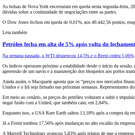
As bolsas de Nova York encerraram em queda nesta segunda-feira, 2
dúvidas sobre a continuidade de negociações entre as partes.
O Dow Jones fechou em queda de 0,01%, aos 49.442,56 pontos, enqu
Leia também
Petróleo fecha em alta de 5% após volta do fechamen
Na semana passada, o WTI despencou 14,5% e o Brent cedeu 5,06%
Os índices operaram próximo a estabilidade desde o início da sessão
apreensão de um navio e a manutenção dos bloqueios aos portos irani
Ainda assim, o Macquarie aponta que os “preços nos mercados finance
Unidos e o Irã seja firmado nas próximas semanas. Representantes do
Em meio ao cenário, os preços do petróleo voltaram a subir e impul
negar fusão com a United, que também caiu, em 2,84%.
Enquanto isso, a USA Rare Earth saltou 13,18% após a compra da empr
Já a Fermi tombou 17,56% após mudanças no alto escalão da empresa.
A Marvell Technology avançou 5,83% após relatos de que a empresa e