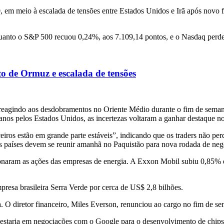
0, em meio à escalada de tensões entre Estados Unidos e Irã após nov
anto o S&P 500 recuou 0,24%, aos 7.109,14 pontos, e o Nasdaq perde
to de Ormuz e escalada de tensões
, reagindo aos desdobramentos no Oriente Médio durante o fim de sema
anos pelos Estados Unidos, as incertezas voltaram a ganhar destaque n
iros estão em grande parte estáveis”, indicando que os traders não pe
s países devem se reunir amanhã no Paquistão para nova rodada de neg
sionaram as ações das empresas de energia. A Exxon Mobil subiu 0,85%
esa brasileira Serra Verde por cerca de US$ 2,8 bilhões.
 O diretor financeiro, Miles Everson, renunciou ao cargo no fim de 
staria em negociações com o Google para o desenvolvimento de chips d