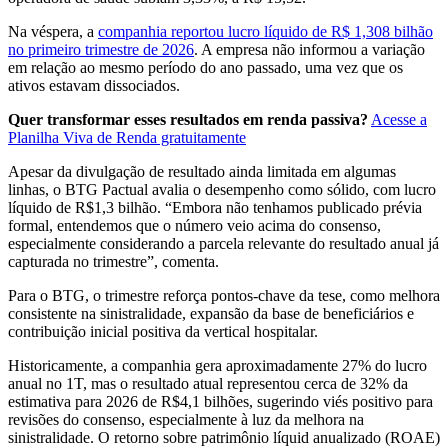
Na véspera, a
companhia reportou lucro líquido de R$ 1,308 bilhão
no primeiro trimestre de 2026
. A empresa não informou a variação
em relação ao mesmo período do ano passado, uma vez que os
ativos estavam dissociados.
Quer transformar esses resultados em renda passiva?
Acesse a
Planilha Viva de Renda gratuitamente
Apesar da divulgação de resultado ainda limitada em algumas
linhas, o BTG Pactual avalia o desempenho como sólido, com lucro
líquido de R$1,3 bilhão. “Embora não tenhamos publicado prévia
formal, entendemos que o número veio acima do consenso,
especialmente considerando a parcela relevante do resultado anual já
capturada no trimestre”, comenta.
Para o BTG, o trimestre reforça pontos-chave da tese, como melhora
consistente na sinistralidade, expansão da base de beneficiários e
contribuição inicial positiva da vertical hospitalar.
Historicamente, a companhia gera aproximadamente 27% do lucro
anual no 1T, mas o resultado atual representou cerca de 32% da
estimativa para 2026 de R$4,1 bilhões, sugerindo viés positivo para
revisões do consenso, especialmente à luz da melhora na
sinistralidade. O retorno sobre patrimônio líquid anualizado (ROAE)