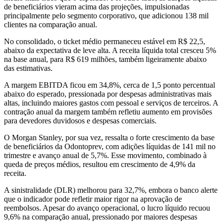
de beneficiários vieram acima das projeções, impulsionadas
principalmente pelo segmento corporativo, que adicionou 138 mil
clientes na comparação anual.
No consolidado, o ticket médio permaneceu estável em R$ 22,5,
abaixo da expectativa de leve alta. A receita líquida total cresceu 5%
na base anual, para R$ 619 milhões, também ligeiramente abaixo
das estimativas.
A margem EBITDA ficou em 34,8%, cerca de 1,5 ponto percentual
abaixo do esperado, pressionada por despesas administrativas mais
altas, incluindo maiores gastos com pessoal e serviços de terceiros. A
contração anual da margem também refletiu aumento em provisões
para devedores duvidosos e despesas comerciais.
O Morgan Stanley, por sua vez, ressalta o forte crescimento da base
de beneficiários da Odontoprev, com adições líquidas de 141 mil no
trimestre e avanço anual de 5,7%. Esse movimento, combinado à
queda de preços médios, resultou em crescimento de 4,9% da
receita.
A sinistralidade (DLR) melhorou para 32,7%, embora o banco alerte
que o indicador pode refletir maior rigor na aprovação de
reembolsos. Apesar do avanço operacional, o lucro líquido recuou
9,6% na comparação anual, pressionado por maiores despesas