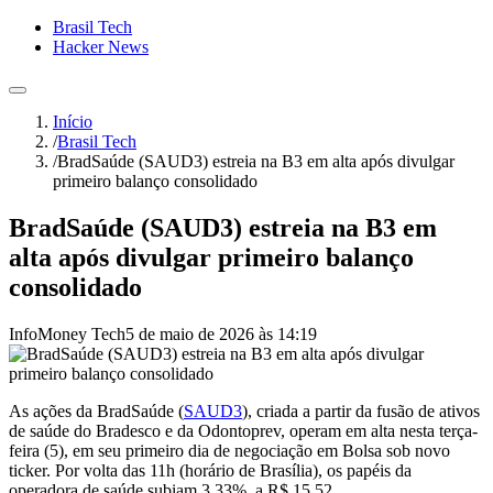
Brasil Tech
Hacker News
Início
/
Brasil Tech
/
BradSaúde (SAUD3) estreia na B3 em alta após divulgar
primeiro balanço consolidado
BradSaúde (SAUD3) estreia na B3 em
alta após divulgar primeiro balanço
consolidado
InfoMoney Tech
5 de maio de 2026 às 14:19
As ações da BradSaúde (
SAUD3
), criada a partir da fusão de ativos
de saúde do Bradesco e da Odontoprev, operam em alta nesta terça-
feira (5), em seu primeiro dia de negociação em Bolsa sob novo
ticker. Por volta das 11h (horário de Brasília), os papéis da
operadora de saúde subiam 3,33%, a R$ 15,52.