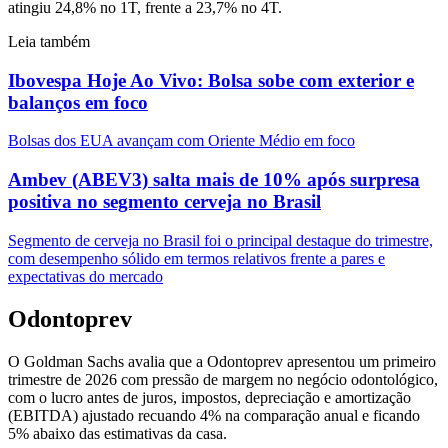
atingiu 24,8% no 1T, frente a 23,7% no 4T.
Leia também
Ibovespa Hoje Ao Vivo: Bolsa sobe com exterior e
balanços em foco
Bolsas dos EUA avançam com Oriente Médio em foco
Ambev (ABEV3) salta mais de 10% após surpresa
positiva no segmento cerveja no Brasil
Segmento de cerveja no Brasil foi o principal destaque do trimestre,
com desempenho sólido em termos relativos frente a pares e
expectativas do mercado
Odontoprev
O Goldman Sachs avalia que a Odontoprev apresentou um primeiro
trimestre de 2026 com pressão de margem no negócio odontológico,
com o lucro antes de juros, impostos, depreciação e amortização
(EBITDA) ajustado recuando 4% na comparação anual e ficando
5% abaixo das estimativas da casa.