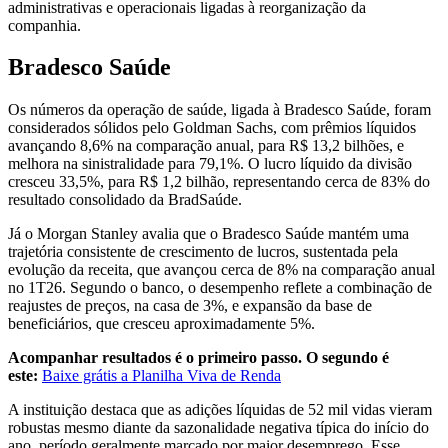
administrativas e operacionais ligadas à reorganização da
companhia.
Bradesco Saúde
Os números da operação de saúde, ligada à Bradesco Saúde, foram
considerados sólidos pelo Goldman Sachs, com prêmios líquidos
avançando 8,6% na comparação anual, para R$ 13,2 bilhões, e
melhora na sinistralidade para 79,1%. O lucro líquido da divisão
cresceu 33,5%, para R$ 1,2 bilhão, representando cerca de 83% do
resultado consolidado da BradSaúde.
Já o Morgan Stanley avalia que o Bradesco Saúde mantém uma
trajetória consistente de crescimento de lucros, sustentada pela
evolução da receita, que avançou cerca de 8% na comparação anual
no 1T26. Segundo o banco, o desempenho reflete a combinação de
reajustes de preços, na casa de 3%, e expansão da base de
beneficiários, que cresceu aproximadamente 5%.
Acompanhar resultados é o primeiro passo. O segundo é
este:
Baixe grátis a Planilha Viva de Renda
A instituição destaca que as adições líquidas de 52 mil vidas vieram
robustas mesmo diante da sazonalidade negativa típica do início do
ano, período geralmente marcado por maior desemprego. Esse