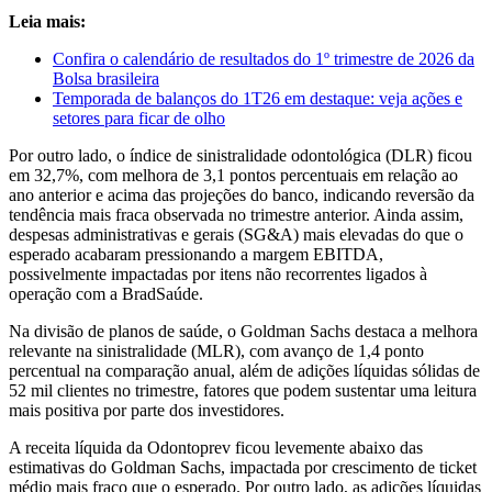
Leia mais:
Confira o calendário de resultados do 1º trimestre de 2026 da
Bolsa brasileira
Temporada de balanços do 1T26 em destaque: veja ações e
setores para ficar de olho
Por outro lado, o índice de sinistralidade odontológica (DLR) ficou
em 32,7%, com melhora de 3,1 pontos percentuais em relação ao
ano anterior e acima das projeções do banco, indicando reversão da
tendência mais fraca observada no trimestre anterior. Ainda assim,
despesas administrativas e gerais (SG&A) mais elevadas do que o
esperado acabaram pressionando a margem EBITDA,
possivelmente impactadas por itens não recorrentes ligados à
operação com a BradSaúde.
Na divisão de planos de saúde, o Goldman Sachs destaca a melhora
relevante na sinistralidade (MLR), com avanço de 1,4 ponto
percentual na comparação anual, além de adições líquidas sólidas de
52 mil clientes no trimestre, fatores que podem sustentar uma leitura
mais positiva por parte dos investidores.
A receita líquida da Odontoprev ficou levemente abaixo das
estimativas do Goldman Sachs, impactada por crescimento de ticket
médio mais fraco que o esperado. Por outro lado, as adições líquidas