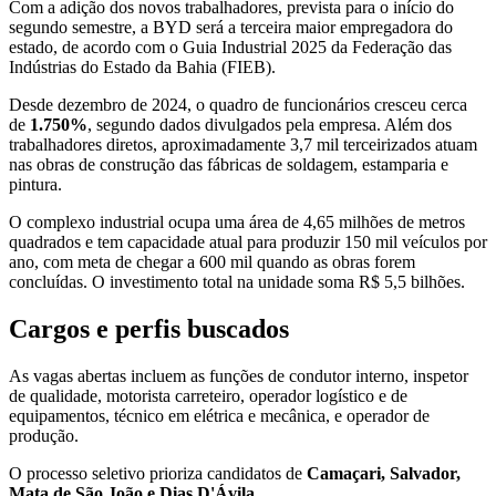
Com a adição dos novos trabalhadores, prevista para o início do
segundo semestre, a BYD será a terceira maior empregadora do
estado, de acordo com o Guia Industrial 2025 da Federação das
Indústrias do Estado da Bahia (FIEB).
Desde dezembro de 2024, o quadro de funcionários cresceu cerca
de
1.750%
, segundo dados divulgados pela empresa. Além dos
trabalhadores diretos, aproximadamente 3,7 mil terceirizados atuam
nas obras de construção das fábricas de soldagem, estamparia e
pintura.
O complexo industrial ocupa uma área de 4,65 milhões de metros
quadrados e tem capacidade atual para produzir 150 mil veículos por
ano, com meta de chegar a 600 mil quando as obras forem
concluídas. O investimento total na unidade soma R$ 5,5 bilhões.
Cargos e perfis buscados
As vagas abertas incluem as funções de condutor interno, inspetor
de qualidade, motorista carreteiro, operador logístico e de
equipamentos, técnico em elétrica e mecânica, e operador de
produção.
O processo seletivo prioriza candidatos de
Camaçari, Salvador,
Mata de São João e Dias D'Ávila.