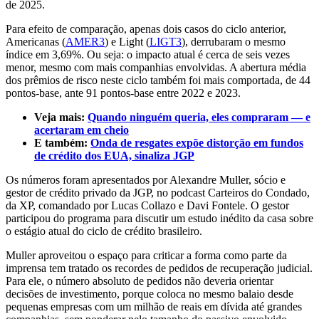
de 2025.
Para efeito de comparação, apenas dois casos do ciclo anterior,
Americanas (
AMER3
) e Light (
LIGT3
), derrubaram o mesmo
índice em 3,69%. Ou seja: o impacto atual é cerca de seis vezes
menor, mesmo com mais companhias envolvidas. A abertura média
dos prêmios de risco neste ciclo também foi mais comportada, de 44
pontos-base, ante 91 pontos-base entre 2022 e 2023.
Veja mais:
Quando ninguém queria, eles compraram — e
acertaram em cheio
E também:
Onda de resgates expõe distorção em fundos
de crédito dos EUA, sinaliza JGP
Os números foram apresentados por Alexandre Muller, sócio e
gestor de crédito privado da JGP, no podcast Carteiros do Condado,
da XP, comandado por Lucas Collazo e Davi Fontele. O gestor
participou do programa para discutir um estudo inédito da casa sobre
o estágio atual do ciclo de crédito brasileiro.
Muller aproveitou o espaço para criticar a forma como parte da
imprensa tem tratado os recordes de pedidos de recuperação judicial.
Para ele, o número absoluto de pedidos não deveria orientar
decisões de investimento, porque coloca no mesmo balaio desde
pequenas empresas com um milhão de reais em dívida até grandes