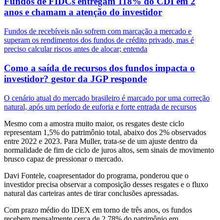
Fundos de FIDCs entregam 118% do CDI em 2
anos e chamam a atenção do investidor
Fundos de recebíveis não sofrem com marcação a mercado e
superam os rendimentos dos fundos de crédito privado, mas é
preciso calcular riscos antes de alocar; entenda
Como a saída de recursos dos fundos impacta o
investidor? gestor da JGP responde
O cenário atual do mercado brasileiro é marcado por uma correção
natural, após um período de euforia e forte entrada de recursos
Mesmo com a amostra muito maior, os resgates deste ciclo
representam 1,5% do patrimônio total, abaixo dos 2% observados
entre 2022 e 2023. Para Muller, trata-se de um ajuste dentro da
normalidade de fim de ciclo de juros altos, sem sinais de movimento
brusco capaz de pressionar o mercado.
Davi Fontele, coapresentador do programa, ponderou que o
investidor precisa observar a composição desses resgates e o fluxo
natural das carteiras antes de tirar conclusões apressadas.
Com prazo médio do IDEX em torno de três anos, os fundos
recebem mensalmente cerca de 2,78% do patrimônio em