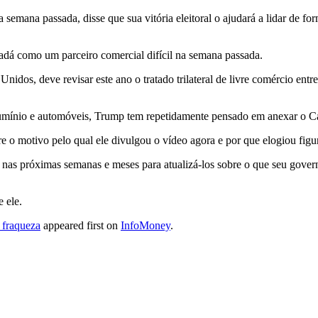
 semana passada, disse que sua vitória eleitoral o ajudará a lidar de fo
dá como um parceiro comercial difícil na semana passada.
dos, ⁠deve revisar este ​ano o tratado ​trilateral de livre comércio en
lumínio e automóveis, Trump tem repetidamente pensado em anexar o Ca
 o motivo pelo ​qual ele divulgou o ⁠vídeo agora e por que elogiou fi
es nas próximas semanas e meses para atualizá-los sobre o que seu gov
 ​ele.
 fraqueza
appeared first on
InfoMoney
.