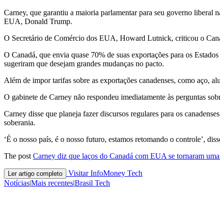
Carney, que garantiu a maioria parlamentar para seu governo liberal na
EUA, Donald Trump.
O Secretário de Comércio dos ​EUA, Howard Lutnick, criticou o Cana
O Canadá, que envia quase 70% de suas exportações para os Estados Uni
sugeriram que desejam grandes mudanças ​no pacto.
Além de impor tarifas sobre as exportações canadenses, como aço, a
O gabinete de Carney não respondeu imediatamente às perguntas sobre
Carney disse ⁠que planeja fazer discursos regulares para os canadens
soberania.
‘É o nosso país, é o nosso futuro, estamos retomando o controle’, disse
The post
Carney diz que laços do Canadá com EUA se tornaram uma
Visitar InfoMoney Tech
Ler artigo completo
Notícias
|
Mais recentes
|
Brasil Tech