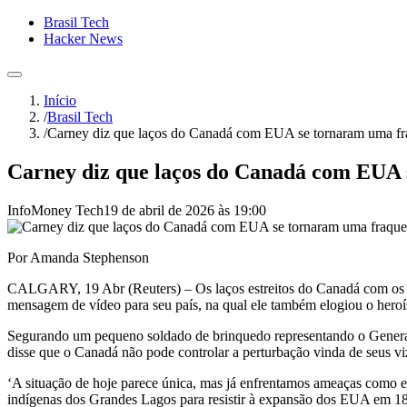
Brasil Tech
Hacker News
Início
/
Brasil Tech
/
Carney diz que laços do Canadá com EUA se tornaram uma f
Carney diz que laços do Canadá com EUA
InfoMoney Tech
19 de abril de 2026 às 19:00
Por Amanda Stephenson
CALGARY, 19 Abr (Reuters) – Os ⁠laços estreitos do Canadá com os E
mensagem de vídeo para seu país, na qual ele também elogiou ‌o heroí
Segurando um pequeno soldado de brinquedo representando o General 
disse que o Canadá ⁠não pode controlar a perturbação vinda de seus v
‘A situação de hoje parece única, mas já enfrentamos ameaças como ess
indígenas dos Grandes Lagos ​para resistir à expansão dos EUA em 1