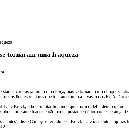
raqueza
 se tornaram uma fraqueza
stados ⁠Unidos já foram uma força, mas se tornaram uma ‌fraqueza, di
smo dos líderes militares que lutaram contra a invasão dos EUA há mais
Isaac Brock, o líder militar britânico que morreu defendendo o que h
izinhos norte-americanos e não pode apostar seu futuro na esperança de
a antes’, disse Carney, referindo-se a ​Brock e a várias outras figuras
812.