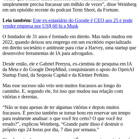
simplesmente precisa fracassar um milhão de vezes”, disse Weinberg
em um episódio recente do podcast Term Sheet, da Fortune.
Leia também:
Este ex-estagiário do Google é CEO aos 25 e pode
vender empresa por US$ 60 bi a Musk
O fundador de 31 anos é formado em direito. Mas tudo mudou em
2022, quando deixou seu emprego em um escritório especializado
em direito societário e antitruste para criar a Harvey, uma startup que
desenvolve ferramentas de IA para advogados.
Desde então, ele e Gabriel Pereyra, ex-cientista de pesquisa em IA
da Meta e do Google DeepMind, conquistaram o apoio do OpenAI
Startup Fund, da Sequoia Capital e da Kleiner Perkins.
Mas esse sucesso não veio sem muitos fracassos ao longo do
caminho. E, segundo ele, foi isso que mudou sua relação com
vitórias e derrotas.
“Não se trata apenas de ter algumas vitórias e depois muitos
fracassos. É preciso também se tornar bom em reservar um tempo
para realmente analisar: o que você fez certo? O que você fez
errado?”, explicou Weinberg. “Grande parte disso é destruir o
próprio ego 24 horas por dia, 7 dias por semana.”