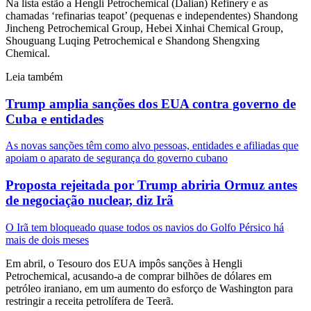
Na lista estão a Hengli Petrochemical (Dalian) Refinery e as
chamadas ‘refinarias teapot’ (pequenas e ⁠independentes) ‌Shandong
Jincheng Petrochemical Group, Hebei Xinhai ⁠Chemical Group,
Shouguang Luqing Petrochemical e Shandong Shengxing
Chemical.
Leia também
Trump amplia sanções dos EUA contra governo de
Cuba e entidades
As novas sanções têm como alvo pessoas, entidades e afiliadas que
apoiam o aparato ‌de segurança do governo cubano
Proposta rejeitada por Trump abriria Ormuz antes
de negociação nuclear, diz Irã
O Irã ⁠tem ‌bloqueado quase todos os navios do Golfo Pérsico há
mais de ⁠dois meses
Em abril, o Tesouro dos EUA impôs sanções à Hengli
Petrochemical, acusando-a de comprar bilhões de ​dólares em
petróleo iraniano, em um aumento do esforço de Washington para
restringir ​a receita petrolífera de Teerã.