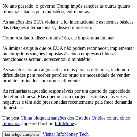
No ano passado, o governo Trump impôs sanções às outras quatro
refinarias citadas pelo ministério, entre outras.
As sanções dos EUA ‌violam ‘a lei internacional e as ​normas básicas
das relações internacionais’, disse o ministério.
Como resultado, disse o ministério, ele impôs uma liminar.
‘A ⁠liminar estipula ​que os ​EUA não podem reconhecer, implementar
ou cumprir as sanções ⁠impostas às cinco empresas ​chinesas
mencionadas acima’, acrescentou o ministério.
As sanções criaram alguns obstáculos para as refinarias, incluindo ​
dificuldades para receber petróleo bruto e a necessidade de vender
produtos ​refinados com ⁠nomes diferentes.
As refinarias teapot são responsáveis por um quarto ⁠da capacidade
de refino chinesa. Elas operam com margens estreitas e, às vezes,
negativas e têm sido pressionadas recentemente pela fraca demanda
doméstica.
The post
China bloqueia sanções dos Estados Unidos contra cinco
refinarias
appeared first on
InfoMoney
.
Visitar InfoMoney Tech
Ler artigo completo