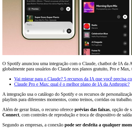
O Spotify anunciou uma integração com o Claude, chatbot de IA da 
globalmente para usuários do Claude nos planos gratuito, Pro e Max,
Vai migrar para o Claude? 5 recursos da IA que você precisa c
Claude Pro e Max: qual é o melhor plano de IA da Anthropic?
A integração usa o catálogo do Spotify e os recursos de personalizaç
playlists para diferentes momentos, como treinos, corridas ou trabalho
Além de gerar listas, o recurso oferece
prévias das faixas
, opção de s
Connect
, com controles de reprodução e troca de dispositivo de saíd
Segundo as empresas, a conexão
pode ser desfeita a qualquer mom