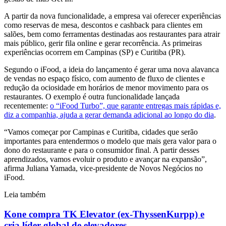
A partir da nova funcionalidade, a empresa vai oferecer experiências
como reservas de mesa, descontos e cashback para clientes em
salões, bem como ferramentas destinadas aos restaurantes para atrair
mais público, gerir fila online e gerar recorrência. As primeiras
experiências ocorrem em Campinas (SP) e Curitiba (PR).
Segundo o iFood, a ideia do lançamento é gerar uma nova alavanca
de vendas no espaço físico, com aumento de fluxo de clientes e
redução da ociosidade em horários de menor movimento para os
restaurantes. O exemplo é outra funcionalidade lançada
recentemente:
o “iFood Turbo”, que garante entregas mais rápidas e,
diz a companhia, ajuda a gerar demanda adicional ao longo do dia
.
“Vamos começar por Campinas e Curitiba, cidades que serão
importantes para entendermos o modelo que mais gera valor para o
dono do restaurante e para o consumidor final. A partir desses
aprendizados, vamos evoluir o produto e avançar na expansão”,
afirma Juliana Yamada, vice-presidente de Novos Negócios no
iFood.
Leia também
Kone compra TK Elevator (ex-ThyssenKurpp) e
cria líder global de elevadores