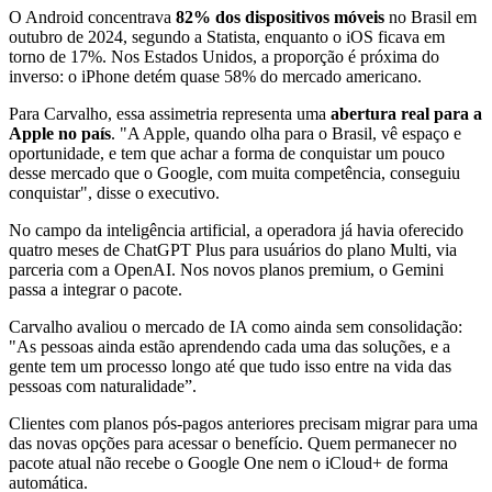
O Android concentrava
82% dos dispositivos móveis
no Brasil em
outubro de 2024, segundo a Statista, enquanto o iOS ficava em
torno de 17%. Nos Estados Unidos, a proporção é próxima do
inverso: o iPhone detém quase 58% do mercado americano.
Para Carvalho, essa assimetria representa uma
abertura real para a
Apple no país
. "A Apple, quando olha para o Brasil, vê espaço e
oportunidade, e tem que achar a forma de conquistar um pouco
desse mercado que o Google, com muita competência, conseguiu
conquistar", disse o executivo.
No campo da inteligência artificial, a operadora já havia oferecido
quatro meses de ChatGPT Plus para usuários do plano Multi, via
parceria com a OpenAI. Nos novos planos premium, o Gemini
passa a integrar o pacote.
Carvalho avaliou o mercado de IA como ainda sem consolidação:
"As pessoas ainda estão aprendendo cada uma das soluções, e a
gente tem um processo longo até que tudo isso entre na vida das
pessoas com naturalidade”.
Clientes com planos pós-pagos anteriores precisam migrar para uma
das novas opções para acessar o benefício. Quem permanecer no
pacote atual não recebe o Google One nem o iCloud+ de forma
automática.