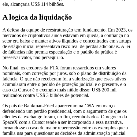
ele, alcançaria US$ 114 bilhões.
A lógica da liquidação
A defesa da equipe de reestruturação tem fundamento. Em 2023, os
mercados de criptoativos ainda estavam em queda, a confiança no
setor era baixa e manter ativos ilíquidos e concentrados em startups
de estágio inicial representava risco real de perdas adicionais. A lei
de falências não premia especulação e o padrão da prática é
preservar valor, não persegui-lo.
No final, os credores da FTX foram ressarcidos em valores
nominais, com correção por juros, sob o plano de distribuição da
falência. O que não receberam foi a valorização que esses ativos
acumularam entre o pedido de proteção judicial e o presente, e o
caso da Cursor é o exemplo mais nítido disso: US$ 200 mil
realizados contra US$ 3 bilhões de potencial.
Os pais de Bankman-Fried apareceram na
CNN
em março
defendendo um perdão presidencial, com o argumento de que os
clientes da exchange foram, no fim, reembolsados. O negócio da
SpaceX com a Cursor tende a ser incorporado a essa narrativa,
tornando-se o caso de maior repercussão entre os exemplos que a
família usa para questionar as decisões da administração judicial.