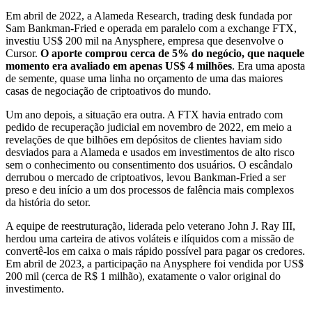
Em abril de 2022, a Alameda Research, trading desk fundada por
Sam Bankman-Fried e operada em paralelo com a exchange FTX,
investiu US$ 200 mil na Anysphere, empresa que desenvolve o
Cursor.
O aporte comprou cerca de 5% do negócio, que naquele
momento era avaliado em apenas US$ 4 milhões
. Era uma aposta
de semente, quase uma linha no orçamento de uma das maiores
casas de negociação de criptoativos do mundo.
Um ano depois, a situação era outra. A FTX havia entrado com
pedido de recuperação judicial em novembro de 2022, em meio a
revelações de que bilhões em depósitos de clientes haviam sido
desviados para a Alameda e usados em investimentos de alto risco
sem o conhecimento ou consentimento dos usuários. O escândalo
derrubou o mercado de criptoativos, levou Bankman-Fried a ser
preso e deu início a um dos processos de falência mais complexos
da história do setor.
A equipe de reestruturação, liderada pelo veterano John J. Ray III,
herdou uma carteira de ativos voláteis e ilíquidos com a missão de
convertê-los em caixa o mais rápido possível para pagar os credores.
Em abril de 2023, a participação na Anysphere foi vendida por US$
200 mil (cerca de R$ 1 milhão), exatamente o valor original do
investimento.