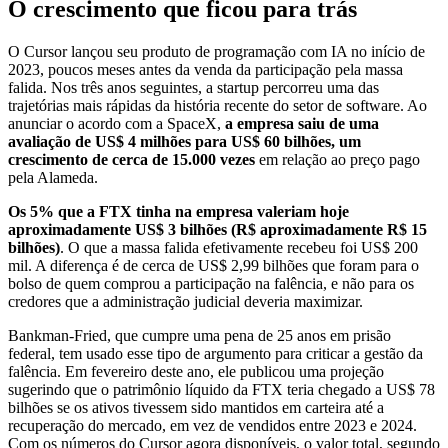
O crescimento que ficou para trás
O Cursor lançou seu produto de programação com IA no início de
2023, poucos meses antes da venda da participação pela massa
falida. Nos três anos seguintes, a startup percorreu uma das
trajetórias mais rápidas da história recente do setor de software. Ao
anunciar o acordo com a SpaceX,
a empresa saiu de uma
avaliação de US$ 4 milhões para US$ 60 bilhões, um
crescimento de cerca de 15.000 vezes
em relação ao preço pago
pela Alameda.
Os 5% que a FTX tinha na empresa valeriam hoje
aproximadamente US$ 3 bilhões (R$ aproximadamente R$ 15
bilhões)
. O que a massa falida efetivamente recebeu foi US$ 200
mil. A diferença é de cerca de US$ 2,99 bilhões que foram para o
bolso de quem comprou a participação na falência, e não para os
credores que a administração judicial deveria maximizar.
Bankman-Fried, que cumpre uma pena de 25 anos em prisão
federal, tem usado esse tipo de argumento para criticar a gestão da
falência. Em fevereiro deste ano, ele publicou uma projeção
sugerindo que o patrimônio líquido da FTX teria chegado a US$ 78
bilhões se os ativos tivessem sido mantidos em carteira até a
recuperação do mercado, em vez de vendidos entre 2023 e 2024.
Com os números do Cursor agora disponíveis, o valor total, segundo