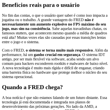
Benefícios reais para o usuário
No fim das contas, o que o usuário quer saber é como isso impacta a
jogatina ou o trabalho. A grande vantagem do FRED
não é
necessariamente um aumento explosivo no FPS máximo do seu
jogo, mas sim na consistência
. Sabe aquelas travadinhas chatas, os
famosos stutters, que acontecem mesmo quando a média de quadros
está alta? Muitas vezes elas são causadas por essas transições lentas
entre o jogo e o sistema.
Com o FRED,
o sistema se torna
muito mais responsivo
. Além da
performance, há um
ganho crucial em
segurança
. O sistema IDT
antigo, por ser mais flexível via software, acaba sendo um alvo
comum para hackers esconderem rootkits e malwares de baixo nível.
A nova tecnologia é muito mais rígida e difícil de enganar, criando
uma barreira física no hardware que protege melhor o núcleo do seu
sistema operacional.
Quando a FRED chega?
A boa notícia é que não estamos falando de um futuro distante. Essa
tecnologia já está documentada e integrada nos planos de
desenvolvimento das próximas gerações. No lado da AMD, a