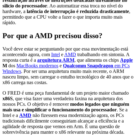
restauração através de instruções dedicadas diretamente no
silício do processador
. Ao automatizar essa troca no nível do
hardware, a
latência de interrupção
é reduzida drasticamente
,
permitindo que a CPU volte a fazer o que importa muito mais
rápido.
Por que a AMD precisou disso?
Você deve estar se perguntando por que essa movimentação está
acontecendo agora, com
Intel
e
AMD
trabalhando em sintonia. A
resposta curta é a
arquitetura ARM
, que alimenta os chips
Apple
M
dos
MacBooks modernos
e
Qualcomm Snapdragon
em PCs
Windows
. Por ser uma arquitetura muito mais recente, o ARM
nasceu limpo, sem carregar o entulho tecnológico de 40 anos que o
x86 carrega nas costas.
O FRED é uma peça fundamental de um projeto maior chamado
x86S
, que visa fazer uma verdadeira faxina na arquitetura dos
nossos PCs. O objetivo é remover
modos legados
que ninguém
mais usa e simplificar o funcionamento do processador
. Se a
Intel e a
AMD
não fizessem essa modernização agora, os PCs
tradicionais dificilmente conseguiriam alcançar a eficiência e a
agilidade de resposta que vemos em Arm. É uma questão de
sobrevivência para manter o x86 relevante na próxima década.