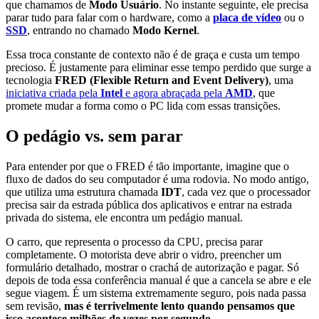
que chamamos de
Modo Usuário
. No instante seguinte, ele precisa
parar tudo para falar com o hardware, como a
placa de vídeo
ou o
SSD
, entrando no chamado
Modo Kernel
.
Essa troca constante de contexto não é de graça e custa um tempo
precioso. É justamente para eliminar esse tempo perdido que surge a
tecnologia
FRED (Flexible Return and Event Delivery)
, uma
iniciativa criada pela
Intel
e agora abraçada pela
AMD
, que
promete mudar a forma como o PC lida com essas transições.
O pedágio vs. sem parar
Para entender por que o FRED é tão importante, imagine que o
fluxo de dados do seu computador é uma rodovia. No modo antigo,
que utiliza uma estrutura chamada
IDT
, cada vez que o processador
precisa sair da estrada pública dos aplicativos e entrar na estrada
privada do sistema, ele encontra um pedágio manual.
O carro, que representa o processo da CPU, precisa parar
completamente. O motorista deve abrir o vidro, preencher um
formulário detalhado, mostrar o crachá de autorização e pagar. Só
depois de toda essa conferência manual é que a cancela se abre e ele
segue viagem. É um sistema extremamente seguro, pois nada passa
sem revisão,
mas é terrivelmente lento quando pensamos que
isso acontece milhões de vezes por segundo
.