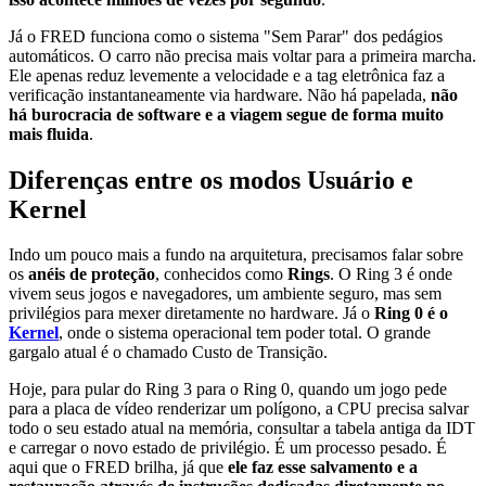
Já o FRED funciona como o sistema "Sem Parar" dos pedágios
automáticos. O carro não precisa mais voltar para a primeira marcha.
Ele apenas reduz levemente a velocidade e a tag eletrônica faz a
verificação instantaneamente via hardware. Não há papelada,
não
há burocracia de software e a viagem segue de forma muito
mais fluida
.
Diferenças entre os modos Usuário e
Kernel
Indo um pouco mais a fundo na arquitetura, precisamos falar sobre
os
anéis de proteção
, conhecidos como
Rings
. O Ring 3 é onde
vivem seus jogos e navegadores, um ambiente seguro, mas sem
privilégios para mexer diretamente no hardware. Já o
Ring 0
é o
Kernel
, onde o sistema operacional tem poder total. O grande
gargalo atual é o chamado Custo de Transição.
Hoje, para pular do Ring 3 para o Ring 0, quando um jogo pede
para a placa de vídeo renderizar um polígono, a CPU precisa salvar
todo o seu estado atual na memória, consultar a tabela antiga da IDT
e carregar o novo estado de privilégio. É um processo pesado. É
aqui que o FRED brilha, já que
ele faz esse salvamento e a