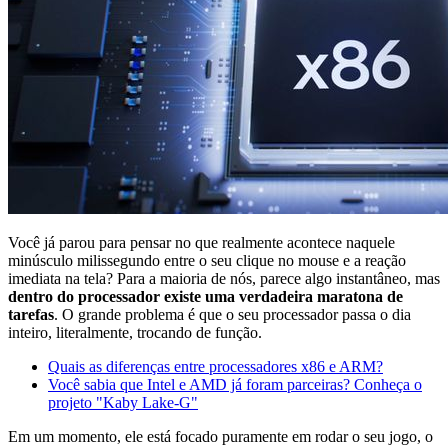
Você já parou para pensar no que realmente acontece naquele
minúsculo milissegundo entre o seu clique no mouse e a reação
imediata na tela? Para a maioria de nós, parece algo instantâneo, mas
dentro do processador existe uma verdadeira maratona de
tarefas
. O grande problema é que o seu processador passa o dia
inteiro, literalmente, trocando de função.
Quais as diferenças entre processadores x86 e ARM?
Você sabia que Intel e AMD já foram parceiras? Conheça o
projeto "Kaby Lake-G"
Em um momento, ele está focado puramente em rodar o seu jogo, o