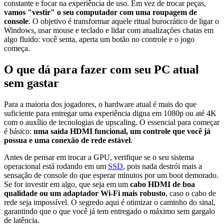
constante e focar na experiência de uso. Em vez de trocar peças,
vamos "vestir" o seu computador com uma roupagem de
console
. O objetivo é transformar aquele ritual burocrático de ligar o
Windows, usar mouse e teclado e lidar com atualizações chatas em
algo fluido: você senta, aperta um botão no controle e o jogo
começa.
O que dá para fazer com seu PC atual
sem gastar
Para a maioria dos jogadores, o hardware atual é mais do que
suficiente para entregar uma experiência digna em 1080p ou até 4K
com o auxílio de tecnologias de upscaling. O essencial para começar
é básico:
uma saída HDMI funcional, um controle que você já
possua e uma conexão de rede estável
.
Antes de pensar em trocar a GPU, verifique se o seu sistema
operacional está rodando em um
SSD
, pois nada destrói mais a
sensação de console do que esperar minutos por um boot demorado.
Se for investir em algo, que seja em um
cabo HDMI de boa
qualidade ou um adaptador Wi-Fi mais robusto
, caso o cabo de
rede seja impossível. O segredo aqui é otimizar o caminho do sinal,
garantindo que o que você já tem entregado o máximo sem gargalo
de latência.