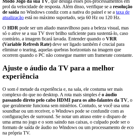
Modo Jogo da sua TV
, que desliga esses pós-processamentos em
prol da velocidade de resposta. Além disso, verifique se a
resolução
de saída
no Windows condiz com a nativa do painel e se a
taxa de
atualização
está no máximo suportado, seja 60 Hz ou 120 Hz.
O
HDR
pode ser um aliado maravilhoso para a beleza visual, mas
só o ative se a sua TV tiver brilho suficiente para sustentá-lo, caso
contrário, a imagem ficará lavada. Entender quando o
VRR
(Variable Refresh Rate)
deve ser ligado também é crucial para
eliminar o tearing, aquelas quebras horizontais na imagem que
ocorrem quando o PC não consegue manter um framerate constante.
Ajuste o áudio da TV para a melhor
experiência
O som é metade da experiência e, na sala, ele costuma ser mais
complexo do que no desktop. A rota mais simples é
o áudio
passando direto pelo cabo HDMI para os alto-falantes da TV
, o
que geralmente funciona sem mistérios. Contudo, se você usa uma
soundbar ou um receiver, o Windows pode se confundir com as
configurações de surround. Se notar um atraso entre o disparo de
uma arma no jogo e o som saindo nas caixas, o culpado pode ser o
formato de saída de áudio no Windows ou um processamento de eco
na própria TV.