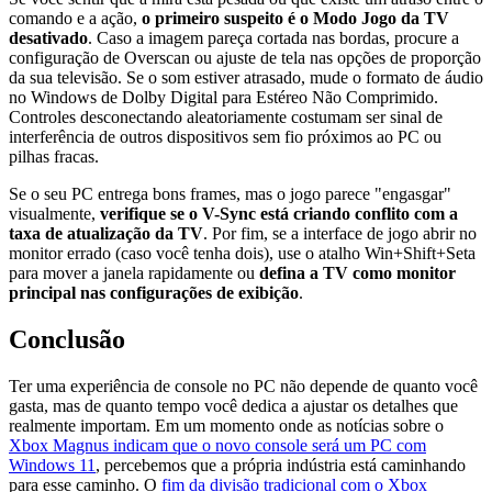
comando e a ação,
o primeiro suspeito é o Modo Jogo da TV
desativado
. Caso a imagem pareça cortada nas bordas, procure a
configuração de Overscan ou ajuste de tela nas opções de proporção
da sua televisão. Se o som estiver atrasado, mude o formato de áudio
no Windows de Dolby Digital para Estéreo Não Comprimido.
Controles desconectando aleatoriamente costumam ser sinal de
interferência de outros dispositivos sem fio próximos ao PC ou
pilhas fracas.
Se o seu PC entrega bons frames, mas o jogo parece "engasgar"
visualmente,
verifique se o V-Sync está criando conflito com a
taxa de atualização da TV
. Por fim, se a interface de jogo abrir no
monitor errado (caso você tenha dois), use o atalho Win+Shift+Seta
para mover a janela rapidamente ou
defina a TV como monitor
principal nas configurações de exibição
.
Conclusão
Ter uma experiência de console no PC não depende de quanto você
gasta, mas de quanto tempo você dedica a ajustar os detalhes que
realmente importam. Em um momento onde as notícias sobre o
Xbox Magnus indicam que o novo console será um PC com
Windows 11
, percebemos que a própria indústria está caminhando
para esse caminho. O
fim da divisão tradicional com o Xbox