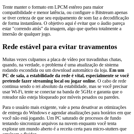
Tente manter o formato em LPCM estéreo para maior
compatibilidade e menor latência, ou configure o Bitstream apenas
se tiver certeza de que seu equipamento de som faz a decodificação
de forma instantânea. O objetivo aqui é evitar que o áudio pareça
estar "correndo atrás" da imagem, algo que quebra totalmente a
imersão de qualquer jogo.
Rede estável para evitar travamentos
Muitas vezes culpamos a placa de vídeo por travadinhas chatas,
quando, na verdade, o problema é uma atualização de sistema
rodando escondida ou um download automático da loja.
Em um
PC de sala, a estabilidade da rede é vital, especialmente se você
pretende fazer streaming local ou jogar online
. O cabo de rede
continua sendo o rei absoluto da estabilidade, mas se você precisar
usar Wi-Fi, tente se conectar na banda de 5GHz e garanta que o
roteador não esteja bloqueado por móveis pesados ou paredes.
Para o usuário mais exigente, vale a pena desativar as otimizações
de entrega do Windows e agendar atualizações para horários em que
você não está jogando. Um PC saturado de processos de fundo
tentando sincronizar arquivos na nuvem enquanto você tenta
explorar um mundo aberto é a receita certa para micro-stutters que