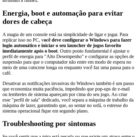
arruínam a fluidez.
Energia, boot e automação para evitar
dores de cabeça
A magia de um console está na simplicidade de ligar e jogar. Para
replicar isso no PC, v
ocê deve configurar o Windows para fazer
login automático e iniciar o seu launcher de jogos favorito
imediatamente após o boot
. Outro ponto fundamental é ajustar o
perfil de energia para "Alto Desempenho" e configurar as opções de
suspensão para que o computador não entre em modo de espera no
meio de uma cutscene longa ou enquanto você faz uma pausa para o
café.
Desativar as notificações invasivas do Windows também é um passo
que economiza muita paciência, impedindo que pop-ups de e-mail
ou lembretes de sistema apareçam por cima do seu jogo. Ao criar
esse "perfil de sala" dedicado, você separa a máquina de trabalho da
máquina de lazer, garantindo que, ao sentar no sofá, o estresse do
sistema operacional fique em segundo plano.
Troubleshooting por sintomas
Se você sentir que a mira está pesada ou que existe um atraso entre o