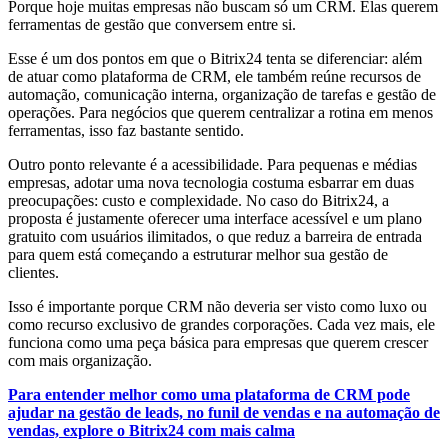
Porque hoje muitas empresas não buscam só um CRM. Elas querem
ferramentas de gestão que conversem entre si.
Esse é um dos pontos em que o Bitrix24 tenta se diferenciar: além
de atuar como plataforma de CRM, ele também reúne recursos de
automação, comunicação interna, organização de tarefas e gestão de
operações. Para negócios que querem centralizar a rotina em menos
ferramentas, isso faz bastante sentido.
Outro ponto relevante é a acessibilidade. Para pequenas e médias
empresas, adotar uma nova tecnologia costuma esbarrar em duas
preocupações: custo e complexidade. No caso do Bitrix24, a
proposta é justamente oferecer uma interface acessível e um plano
gratuito com usuários ilimitados, o que reduz a barreira de entrada
para quem está começando a estruturar melhor sua gestão de
clientes.
Isso é importante porque CRM não deveria ser visto como luxo ou
como recurso exclusivo de grandes corporações. Cada vez mais, ele
funciona como uma peça básica para empresas que querem crescer
com mais organização.
Para entender melhor como uma plataforma de CRM pode
ajudar na gestão de leads, no funil de vendas e na automação de
vendas, explore o Bitrix24 com mais calma