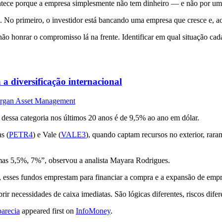
tece porque a empresa simplesmente não tem dinheiro — e não por uma 
. No primeiro, o investidor está bancando uma empresa que cresce e, ao 
 honrar o compromisso lá na frente. Identificar em qual situação cad
 a diversificação internacional
PMorgan Asset Management
dessa categoria nos últimos 20 anos é de 9,5% ao ano em dólar.
s (
PETR4
) e Vale (
VALE3
), quando captam recursos no exterior, ra
gumas 5,5%, 7%”, observou a analista Mayara Rodrigues.
ra, esses fundos emprestam para financiar a compra e a expansão de em
rir necessidades de caixa imediatas. São lógicas diferentes, riscos difer
parecia
appeared first on
InfoMoney
.