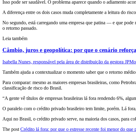
Isso pode ser saudável. O problema aparece quando o adiamento acon
A diferença entre os dois casos muda completamente a leitura do risco
No segundo, está carregando uma empresa que patina — e que pode não
o retorno passado.
Leia também
Câmbio, juros e geopolítica: por que o cenário reforça
Isabella Nunes, responsável pela área de distribuição da gestora J
Também ajuda a contextualizar o momento saber que o retorno médio 
Para comparar: mesmo as maiores empresas brasileiras, como Petrobra
classificação de risco do Brasil.
“A gente vê títulos de empresas brasileiras lá fora rendendo 6%, al
O paralelo com o crédito privado brasileiro tem limite, porém. Lá fo
Aqui no Brasil, o crédito privado serve, na maioria dos casos, para cob
The post
Crédito lá fora: por que o estresse recente foi menor do que 