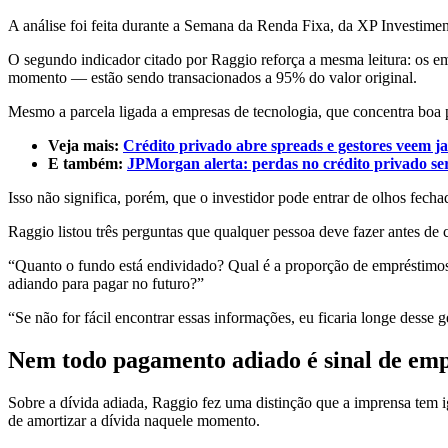
A análise foi feita durante a Semana da Renda Fixa, da XP Investimen
O segundo indicador citado por Raggio reforça a mesma leitura: os e
momento — estão sendo transacionados a 95% do valor original.
Mesmo a parcela ligada a empresas de tecnologia, que concentra boa p
Veja mais:
Crédito privado abre spreads e gestores veem j
E também:
JPMorgan alerta: perdas no crédito privado se
Isso não significa, porém, que o investidor pode entrar de olhos fecha
Raggio listou três perguntas que qualquer pessoa deve fazer antes de c
“Quanto o fundo está endividado? Qual é a proporção de empréstimos
adiando para pagar no futuro?”
“Se não for fácil encontrar essas informações, eu ficaria longe desse ge
Nem todo pagamento adiado é sinal de em
Sobre a dívida adiada, Raggio fez uma distinção que a imprensa tem 
de amortizar a dívida naquele momento.