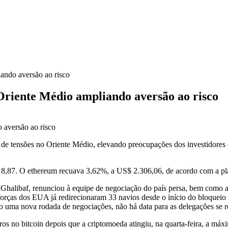
ando aversão ao risco
Oriente Médio ampliando aversão ao risco
a de tensões no Oriente Médio, elevando preocupações dos investidores
.718,87. O ethereum recuava 3,62%, a US$ 2.306,06, de acordo com a p
halibaf, renunciou à equipe de negociação do país persa, bem como a 
s forças dos EUA já redirecionaram 33 navios desde o início do bloque
o uma nova rodada de negociações, não há data para as delegações se 
ros no bitcoin depois que a criptomoeda atingiu, na quarta-feira, a má