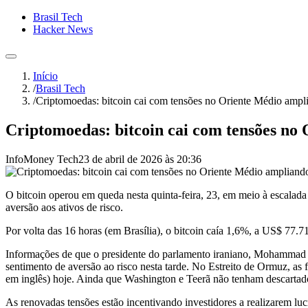
Brasil Tech
Hacker News
Início
/
Brasil Tech
/
Criptomoedas: bitcoin cai com tensões no Oriente Médio ampli
Criptomoedas: bitcoin cai com tensões no 
InfoMoney Tech
23 de abril de 2026 às 20:36
O bitcoin operou em queda nesta quinta-feira, 23, em meio à escalad
aversão aos ativos de risco.
Por volta das 16 horas (em Brasília), o bitcoin caía 1,6%, a US$ 77
Informações de que o presidente do parlamento iraniano, Mohammad G
sentimento de aversão ao risco nesta tarde. No Estreito de Ormuz, a
em inglês) hoje. Ainda que Washington e Teerã não tenham descartad
As renovadas tensões estão incentivando investidores a realizarem luc