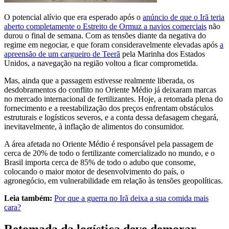
O potencial alívio que era esperado após o
anúncio de que o Irã teria
aberto completamente o Estreito de Ormuz a navios comerciais
não
durou o final de semana. Com as tensões diante da negativa do
regime em negociar, e que foram consideravelmente elevadas após
a
apreensão de um cargueiro de Teerã
pela Marinha dos Estados
Unidos, a navegação na região voltou a ficar comprometida.
Mas, ainda que a passagem estivesse realmente liberada, os
desdobramentos do conflito no Oriente Médio já deixaram marcas
no mercado internacional de fertilizantes. Hoje, a retomada plena do
fornecimento e a reestabilização dos preços enfrentam obstáculos
estruturais e logísticos severos, e a conta dessa defasagem chegará,
inevitavelmente, à inflação de alimentos do consumidor.
A área afetada no Oriente Médio é responsável pela passagem de
cerca de 20% de todo o fertilizante comercializado no mundo, e o
Brasil importa cerca de 85% de todo o adubo que consome,
colocando o maior motor de desenvolvimento do país, o
agronegócio, em vulnerabilidade em relação às tensões geopolíticas.
Leia também:
Por que a guerra no Irã deixa a sua comida mais
cara?
Retomada da logística deve demorar