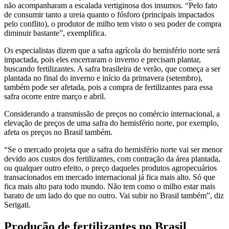
não acompanharam a escalada vertiginosa dos insumos. “Pelo fato
de consumir tanto a ureia quanto o fósforo (principais impactados
pelo conflito), o produtor de milho tem visto o seu poder de compra
diminuir bastante”, exemplifica.
Os especialistas dizem que a safra agrícola do hemisfério norte será
impactada, pois eles encerraram o inverno e precisam plantar,
buscando fertilizantes. A safra brasileira de verão, que começa a ser
plantada no final do inverno e início da primavera (setembro),
também pode ser afetada, pois a compra de fertilizantes para essa
safra ocorre entre março e abril.
Considerando a transmissão de preços no comércio internacional, a
elevação de preços de uma safra do hemisfério norte, por exemplo,
afeta os preços no Brasil também.
“Se o mercado projeta que a safra do hemisfério norte vai ser menor
devido aos custos dos fertilizantes, com contração da área plantada,
ou qualquer outro efeito, o preço daqueles produtos agropecuários
transacionados em mercado internacional já fica mais alto. Só que
fica mais alto para todo mundo. Não tem como o milho estar mais
barato de um lado do que no outro. Vai subir no Brasil também”, diz
Serigati.
Produção de fertilizantes no Brasil