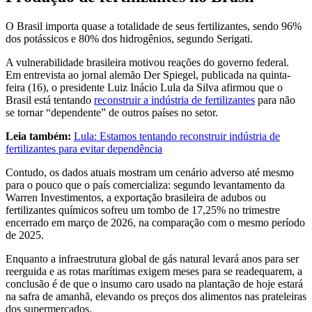
O Brasil importa quase a totalidade de seus fertilizantes, sendo 96%
dos potássicos e 80% dos hidrogênios, segundo Serigati.
A vulnerabilidade brasileira motivou reações do governo federal.
Em entrevista ao jornal alemão Der Spiegel, publicada na quinta-
feira (16), o presidente Luiz Inácio Lula da Silva afirmou que o
Brasil está tentando
reconstruir a indústria de fertilizantes
para não
se tornar “dependente” de outros países no setor.
Leia também:
Lula: Estamos tentando reconstruir indústria de
fertilizantes para evitar dependência
Contudo, os dados atuais mostram um cenário adverso até mesmo
para o pouco que o país comercializa: segundo levantamento da
Warren Investimentos, a exportação brasileira de adubos ou
fertilizantes químicos sofreu um tombo de 17,25% no trimestre
encerrado em março de 2026, na comparação com o mesmo período
de 2025.
Enquanto a infraestrutura global de gás natural levará anos para ser
reerguida e as rotas marítimas exigem meses para se readequarem, a
conclusão é de que o insumo caro usado na plantação de hoje estará
na safra de amanhã, elevando os preços dos alimentos nas prateleiras
dos supermercados.