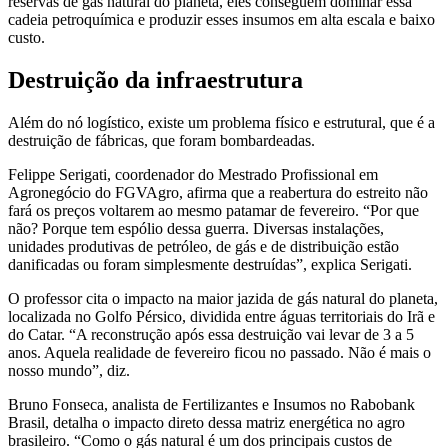
reservas de gás natural do planeta, eles conseguem dominar essa
cadeia petroquímica e produzir esses insumos em alta escala e baixo
custo.
Destruição da infraestrutura
Além do nó logístico, existe um problema físico e estrutural, que é a
destruição de fábricas, que foram bombardeadas.
Felippe Serigati, coordenador do Mestrado Profissional em
Agronegócio do FGVAgro, afirma que a reabertura do estreito não
fará os preços voltarem ao mesmo patamar de fevereiro. “Por que
não? Porque tem espólio dessa guerra. Diversas instalações,
unidades produtivas de petróleo, de gás e de distribuição estão
danificadas ou foram simplesmente destruídas”, explica Serigati.
O professor cita o impacto na maior jazida de gás natural do planeta,
localizada no Golfo Pérsico, dividida entre águas territoriais do Irã e
do Catar. “A reconstrução após essa destruição vai levar de 3 a 5
anos. Aquela realidade de fevereiro ficou no passado. Não é mais o
nosso mundo”, diz.
Bruno Fonseca, analista de Fertilizantes e Insumos no Rabobank
Brasil, detalha o impacto direto dessa matriz energética no agro
brasileiro. “Como o gás natural é um dos principais custos de