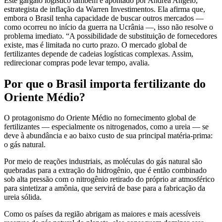
Este gargalo logístico também é apontado por Andréa Angelo,
estrategista de inflação da Warren Investimentos. Ela afirma que,
embora o Brasil tenha capacidade de buscar outros mercados —
como ocorreu no início da guerra na Ucrânia —, isso não resolve o
problema imediato. “A possibilidade de substituição de fornecedores
existe, mas é limitada no curto prazo. O mercado global de
fertilizantes depende de cadeias logísticas complexas. Assim,
redirecionar compras pode levar tempo, avalia.
Por que o Brasil importa fertilizante do
Oriente Médio?
O protagonismo do Oriente Médio no fornecimento global de
fertilizantes — especialmente os nitrogenados, como a ureia — se
deve à abundância e ao baixo custo de sua principal matéria-prima:
o gás natural.
Por meio de reações industriais, as moléculas do gás natural são
quebradas para a extração do hidrogênio, que é então combinado
sob alta pressão com o nitrogênio retirado do próprio ar atmosférico
para sintetizar a amônia, que servirá de base para a fabricação da
ureia sólida.
Como os países da região abrigam as maiores e mais acessíveis