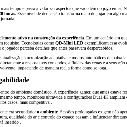
mais tempo e passa a valorizar aspectos que vão além do jogo em si. 
20 horas
. Esse nível de dedicação transforma o ato de jogar em algo
 jornada.
elemento ativo na construção da experiência
. Em um cenário em que 
 um requisito. Tecnologias como
QD-Mini LED
exemplificam essa evol
e o jogador perceba detalhes que antes passavam despercebidos.
ualização, sincronização adaptativa e modos automáticos de baixa latê
o diretamente a resposta aos comandos, a fluidez das cenas e a sensaçã
envolvente, impactando de maneira real a forma como se joga.
gabilidade
ntro do ambiente doméstico. A experiência gamer, que antes estava res
 mesmo tempo, monitores ultrawide e configurações Dual 4K ampliam 
os casos, mais competitiva .
ente era secundário:
o ambiente
. Sessões prolongadas exigem não ap
ra, qualidade do ar e controle do espaço passam a influenciar diretame
á inserido .