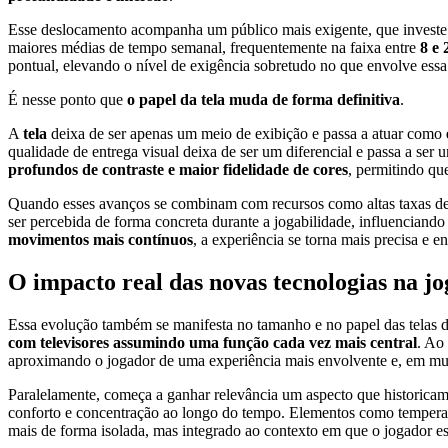
Esse deslocamento acompanha um público mais exigente, que investe 
maiores médias de tempo semanal, frequentemente na faixa entre
8 e 
pontual, elevando o nível de exigência sobretudo no que envolve essa
É nesse ponto que
o papel da tela muda de forma definitiva
.
A
tela
deixa de ser apenas um meio de exibição e passa a atuar como
qualidade de entrega visual deixa de ser um diferencial e passa a ser
profundos de contraste e maior fidelidade de cores
, permitindo qu
Quando esses avanços se combinam com recursos como altas taxas de at
ser percebida de forma concreta durante a jogabilidade, influenciand
movimentos mais contínuos
, a experiência se torna mais precisa e 
O impacto real das novas tecnologias na jo
Essa evolução também se manifesta no tamanho e no papel das telas de
com televisores assumindo uma função cada vez mais central
. Ao
aproximando o jogador de uma experiência mais envolvente e, em muit
Paralelamente, começa a ganhar relevância um aspecto que historicam
conforto e concentração ao longo do tempo. Elementos como temperatu
mais de forma isolada, mas integrado ao contexto em que o jogador est