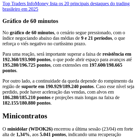
Top Traders InfoMoney lista os 20 principais destaques do trading
brasileiro em 2025
Gráfico de 60 minutos
No
gráfico de 60 minutos
, o cenário segue pressionado, com o
índice negociando abaixo das médias de
9 e 21 períodos
, o que
reforça o viés negativo no curtíssimo prazo.
Para uma reação, será importante superar a faixa de
resistência em
192.360/193.900 pontos
, o que pode abrir espaço para avanços até
195.280/196.725 pontos
, com extensões em
197.600/198.665
pontos
.
Por outro lado, a continuidade da queda depende do rompimento da
região de
suporte em 190.929/189.240 pontos
. Caso esse nível seja
perdido, pode haver aceleração das vendas, com alvos em
186.280/185.210 pontos
e projeções mais longas na faixa de
182.155/180.880 pontos
.
Minicontratos
O
minidólar (WDOK26)
encerrou a última sessão (23/04) em forte
alta de
1,34%
, aos
5.041 pontos
, indicando uma recuperação