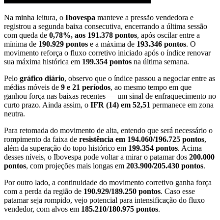
Na minha leitura, o
Ibovespa
manteve a pressão vendedora e
registrou a segunda baixa consecutiva, encerrando a última sessão
com queda de
0,78%, aos 191.378 pontos
, após oscilar entre a
mínima de
190.929 pontos
e a máxima de
193.346 pontos
. O
movimento reforça o fluxo corretivo iniciado após o índice renovar
sua máxima histórica em
199.354 pontos
na última semana.
Pelo
gráfico diário
, observo que o índice passou a negociar entre as
médias móveis de
9 e 21 períodos
, ao mesmo tempo em que
ganhou força nas baixas recentes — um sinal de enfraquecimento no
curto prazo. Ainda assim, o
IFR (14) em 52,51
permanece em zona
neutra.
Para retomada do movimento de alta, entendo que será necessário o
rompimento da faixa de
resistência em 194.060/196.725 pontos
,
além da superação do topo histórico em
199.354 pontos
. Acima
desses níveis, o Ibovespa pode voltar a mirar o patamar dos
200.000
pontos
, com projeções mais longas em
203.900/205.430 pontos
.
Por outro lado, a continuidade do movimento corretivo ganha força
com a perda da região de
190.929/189.250 pontos
. Caso esse
patamar seja rompido, vejo potencial para intensificação do fluxo
vendedor, com alvos em
185.210/180.975 pontos
.