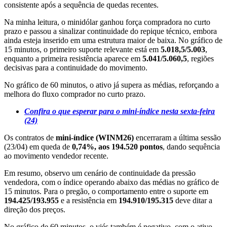
consistente após a sequência de quedas recentes.
Na minha leitura, o minidólar ganhou força compradora no curto
prazo e passou a sinalizar continuidade do repique técnico, embora
ainda esteja inserido em uma estrutura maior de baixa. No gráfico de
15 minutos, o primeiro suporte relevante está em
5.018,5/5.003
,
enquanto a primeira resistência aparece em
5.041/5.060,5
, regiões
decisivas para a continuidade do movimento.
No gráfico de 60 minutos, o ativo já supera as médias, reforçando a
melhora do fluxo comprador no curto prazo.
Confira o que esperar para o mini-índice nesta sexta-feira
(24)
Os contratos de
mini-índice (WINM26)
encerraram a última sessão
(23/04) em queda de
0,74%, aos 194.520 pontos
, dando sequência
ao movimento vendedor recente.
Em resumo, observo um cenário de continuidade da pressão
vendedora, com o índice operando abaixo das médias no gráfico de
15 minutos. Para o pregão, o comportamento entre o suporte em
194.425/193.955
e a resistência em
194.910/195.315
deve ditar a
direção dos preços.
No gráfico de 60 minutos, o viés também é negativo, com o ativo