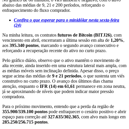
abaixo das médias de 9, 21 e 200 períodos, reforçando o
enfraquecimento do fluxo comprador.
Confira o que esperar para o minidólar nesta sexta-feira
(24)
Na minha leitura, os contratos
futuros de Bitcoin (BITJ26)
, com
vencimento em abril, encerraram a última sessão em alta de
1,20%
,
aos
395.340 pontos
, marcando o segundo avanço consecutivo e
reforçando a recuperação recente do ativo no curto prazo.
Pelo gráfico diário, observo que o ativo mantém o movimento de
alta recente, ainda inserido em uma estrutura lateral mais ampla, com
as médias móveis sem inclinação definida. Apesar disso, o preço
segue acima das médias de
9 e 21 períodos
, o que sustenta um viés
construtivo no curto prazo. O avanço dos últimos dias chama
atenção, enquanto o
IFR (14) em 61,61
permanece em zona neutra,
já se aproximando de níveis que podem indicar maior pressão
compradora.
Para o próximo movimento, entendo que a perda da região de
355.900/339.100 pontos
pode enfraquecer o cenário positivo e abrir
espaço para correção até
327.635/302.365
, com alvo mais longo em
285.250/256.715 pontos
.