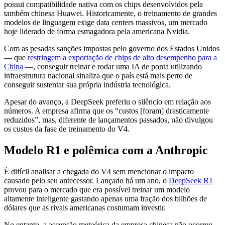
possui compatibilidade nativa com os chips desenvolvidos pela
também chinesa Huawei. Historicamente, o treinamento de grandes
modelos de linguagem exige data centers massivos, um mercado
hoje liderado de forma esmagadora pela americana Nvidia.
Com as pesadas sanções impostas pelo governo dos Estados Unidos
— que
restringem a exportação de chips de alto desempenho para a
China
—, conseguir treinar e rodar uma IA de ponta utilizando
infraestrutura nacional sinaliza que o país está mais perto de
conseguir sustentar sua própria indústria tecnológica.
Apesar do avanço, a DeepSeek preferiu o silêncio em relação aos
números. A empresa afirma que os “custos [foram] drasticamente
reduzidos”, mas, diferente de lançamentos passados, não divulgou
os custos da fase de treinamento do V4.
Modelo R1 e polêmica com a Anthropic
É difícil analisar a chegada do V4 sem mencionar o impacto
causado pelo seu antecessor. Lançado há um ano, o
DeepSeek R1
provou para o mercado que era possível treinar um modelo
altamente inteligente gastando apenas uma fração dos bilhões de
dólares que as rivais americanas costumam investir.
No entanto, a ascensão meteórica da empresa chinesa não ocorreu