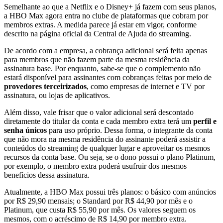
Semelhante ao que a Netflix e o Disney+ já fazem com seus planos,
a HBO Max agora entra no clube de plataformas que cobram por
membros extras. A medida parece já estar em vigor, conforme
descrito na página oficial da Central de Ajuda do streaming.
De acordo com a empresa, a cobrança adicional será feita apenas
para membros que não fazem parte da mesma residência da
assinatura base. Por enquanto, sabe-se que o complemento não
estará disponível para assinantes com cobranças feitas por meio de
provedores terceirizados
, como empresas de internet e TV por
assinatura, ou lojas de aplicativos.
Além disso, vale frisar que o valor adicional será descontado
diretamente do titular da conta e cada membro extra terá um
perfil e
senha únicos
para uso próprio. Dessa forma, o integrante da conta
que não mora na mesma residência do assinante poderá assistir a
conteúdos do streaming de qualquer lugar e aproveitar os mesmos
recursos da conta base. Ou seja, se o dono possui o plano Platinum,
por exemplo, o membro extra poderá usufruir dos mesmos
benefícios dessa assinatura.
Atualmente, a HBO Max possui três planos: o básico com anúncios
por R$ 29,90 mensais; o Standard por R$ 44,90 por mês e o
Platinum, que custa R$ 55,90 por mês. Os valores seguem os
mesmos, com o acréscimo de R$ 14,90 por membro extra.