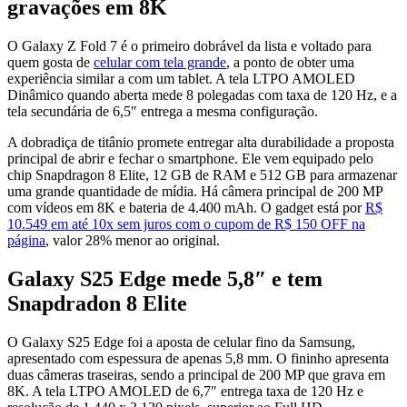
gravações em 8K
O Galaxy Z Fold 7 é o primeiro dobrável da lista e voltado para
quem gosta de
celular com tela grande
, a ponto de obter uma
experiência similar a com um tablet. A tela LTPO AMOLED
Dinâmico quando aberta mede 8 polegadas com taxa de 120 Hz, e a
tela secundária de 6,5″ entrega a mesma configuração.
A dobradiça de titânio promete entregar alta durabilidade a proposta
principal de abrir e fechar o smartphone. Ele vem equipado pelo
chip Snapdragon 8 Elite, 12 GB de RAM e 512 GB para armazenar
uma grande quantidade de mídia. Há câmera principal de 200 MP
com vídeos em 8K e bateria de 4.400 mAh. O gadget está por
R$
10.549 em até 10x sem juros com o cupom de R$ 150 OFF na
página
, valor 28% menor ao original.
Galaxy S25 Edge mede 5,8″ e tem
Snapdradon 8 Elite
O Galaxy S25 Edge foi a aposta de celular fino da Samsung,
apresentado com espessura de apenas 5,8 mm. O fininho apresenta
duas câmeras traseiras, sendo a principal de 200 MP que grava em
8K. A tela LTPO AMOLED de 6,7″ entrega taxa de 120 Hz e