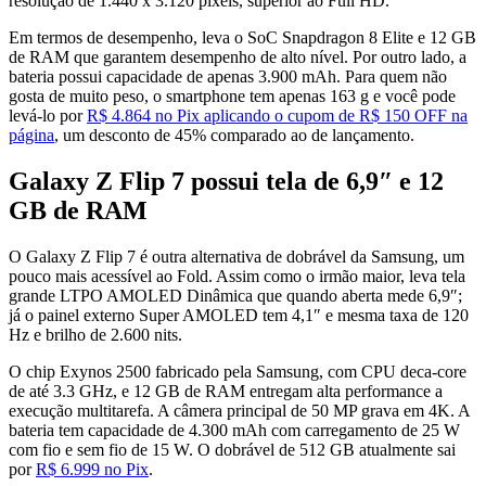
resolução de 1.440 x 3.120 pixels, superior ao Full HD.
Em termos de desempenho, leva o SoC Snapdragon 8 Elite e 12 GB
de RAM que garantem desempenho de alto nível. Por outro lado, a
bateria possui capacidade de apenas 3.900 mAh. Para quem não
gosta de muito peso, o smartphone tem apenas 163 g e você pode
levá-lo por
R$ 4.864 no Pix aplicando o cupom de R$ 150 OFF na
página
, um desconto de 45% comparado ao de lançamento.
Galaxy Z Flip 7 possui tela de 6,9″ e 12
GB de RAM
O Galaxy Z Flip 7 é outra alternativa de dobrável da Samsung, um
pouco mais acessível ao Fold. Assim como o irmão maior, leva tela
grande LTPO AMOLED Dinâmica que quando aberta mede 6,9″;
já o painel externo Super AMOLED tem 4,1″ e mesma taxa de 120
Hz e brilho de 2.600 nits.
O chip Exynos 2500 fabricado pela Samsung, com CPU deca-core
de até 3.3 GHz, e 12 GB de RAM entregam alta performance a
execução multitarefa. A câmera principal de 50 MP grava em 4K. A
bateria tem capacidade de 4.300 mAh com carregamento de 25 W
com fio e sem fio de 15 W. O dobrável de 512 GB atualmente sai
por
R$ 6.999 no Pix
.