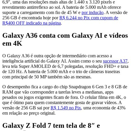
6,9″, uma das resoluções mais altas de 1.440 x 3.120 pixels e
revestimento antirreflexo ao sol. A bateria de 5.000 mAh oferece
suporte a carregamento com fio de 45 W e
por indução
. A versão de
256 GB é encontrada hoje por
R$ 6.244 no Pix com cupom de
R$400 OFF indicado na página
.
Galaxy A36 conta com Galaxy AI e vídeos
em 4K
O Galaxy A36 é outra opção de intermediário com acesso a
inteligência artificial do Galaxy AI. Assim como o seu
sucessor A37
,
leva tela Super AMOLED de 6,7 polegadas, resolução FHD+ e taxa
de 120 Hz. A bateria de 5.000 mAh e o trio de câmeras traseiras
com principal de 50 MP também são as mesmas.
O desempenho fica a cargo do chip Snapdragon 6 Gen 3 e 8 GB de
RAM que vão corresponder a tarefas leves a medianas, apps
pesados ou jogos exigentes ficam de fora. O celular filma em 4K, o
que é ótimo para quem constantemente gosta de gravar vídeos. A
versão de 256 GB sai por
R$ 1.549 no Pix
, uma economia de 43%
em relação ao preço original.
Galaxy Z Fold 7 tem tela de 8″ e