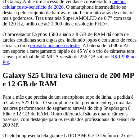
O Galaxy A56 é um sucesso de vendas e considerado o
melhor
celular custo-benefício de 2026
. O smartphone intermediário se
destaca pelo conjunto de hardware não ficar muito atrás de celulares
mais poderosos. Traz uma tela Super AMOLED de 6,7″ com taxa
de 120 Hz, brilho de até 1.900 nits e resolução FHD+.
O processador Exynos 1580 aliado a 8 GB de RAM dá conta de
tarefas cotidianas sem engasgos, incluindo jogos e consumo de redes
sociais, como
provado nos nossos testes
. A bateria de 5.000 mAh
tem suporte a carregamento rápido de 45 W e o trio de câmeras tem
sensor principal de 50 MP. A versão de 256 GB sai por
R$ 1.998 no
Pix
.
Galaxy S25 Ultra leva câmera de 200 MP
e 12 GB de RAM
Para a mãe que precisa de um smartphone topo de linha, a pedida é
o Galaxy S25 Ultra. O smartphone ultra premium entrega uma das
maiores performances do segmento através do chip Snapdragon 8
Elite e 12 GB de RAM. Outro diferencial são as quatro câmeras
traseiras, com destaque para os resultados profissionais do sensor de
200 MP.
O celular apresenta tela grande LTPO AMOLED Dinâmico 2x de