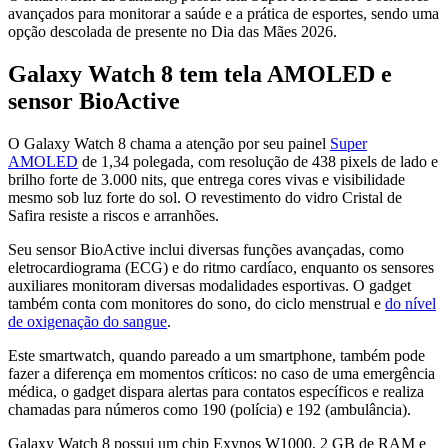
avançados para monitorar a saúde e a prática de esportes, sendo uma
opção descolada de presente no Dia das Mães 2026.
Galaxy Watch 8 tem tela AMOLED e
sensor BioActive
O Galaxy Watch 8 chama a atenção por seu painel
Super
AMOLED
de 1,34 polegada, com resolução de 438 pixels de lado e
brilho forte de 3.000 nits, que entrega cores vivas e visibilidade
mesmo sob luz forte do sol. O revestimento do vidro Cristal de
Safira resiste a riscos e arranhões.
Seu sensor BioActive inclui diversas funções avançadas, como
eletrocardiograma (ECG) e do ritmo cardíaco, enquanto os sensores
auxiliares monitoram diversas modalidades esportivas. O gadget
também conta com monitores do sono, do ciclo menstrual e
do nível
de oxigenação do sangue
.
Este smartwatch, quando pareado a um smartphone, também pode
fazer a diferença em momentos críticos: no caso de uma emergência
médica, o gadget dispara alertas para contatos específicos e realiza
chamadas para números como 190 (polícia) e 192 (ambulância).
Galaxy Watch 8 possui um chip Exynos W1000, 2 GB de RAM e