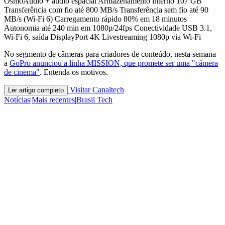
OsmoAudio + áudio espacial Armazenamento interno 107 GB
Transferência com fio até 800 MB/s Transferência sem fio até 90
MB/s (Wi-Fi 6) Carregamento rápido 80% em 18 minutos
Autonomia até 240 min em 1080p/24fps Conectividade USB 3.1,
Wi-Fi 6, saída DisplayPort 4K Livestreaming 1080p via Wi-Fi
No segmento de câmeras para criadores de conteúdo, nesta semana
a
GoPro anunciou a linha MISSION, que promete ser uma "câmera
de cinema"
. Entenda os motivos.
Visitar Canaltech
Ler artigo completo
Notícias
|
Mais recentes
|
Brasil Tech