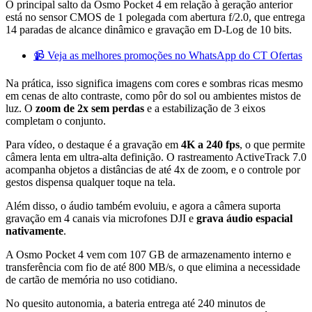
O principal salto da Osmo Pocket 4 em relação à geração anterior
está no sensor CMOS de 1 polegada com abertura f/2.0, que entrega
14 paradas de alcance dinâmico e gravação em D-Log de 10 bits.
📹 Veja as melhores promoções no WhatsApp do CT Ofertas
Na prática, isso significa imagens com cores e sombras ricas mesmo
em cenas de alto contraste, como pôr do sol ou ambientes mistos de
luz. O
zoom de 2x sem perdas
e a estabilização de 3 eixos
completam o conjunto.
Para vídeo, o destaque é a gravação em
4K a 240 fps
, o que permite
câmera lenta em ultra-alta definição. O rastreamento ActiveTrack 7.0
acompanha objetos a distâncias de até 4x de zoom, e o controle por
gestos dispensa qualquer toque na tela.
Além disso, o áudio também evoluiu, e agora a câmera suporta
gravação em 4 canais via microfones DJI e
grava áudio espacial
nativamente
.
A Osmo Pocket 4 vem com 107 GB de armazenamento interno e
transferência com fio de até 800 MB/s, o que elimina a necessidade
de cartão de memória no uso cotidiano.
No quesito autonomia, a bateria entrega até 240 minutos de