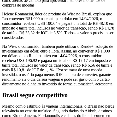
como alertas de câmbio para aproveitar melhores momentos de
compras de moedas.
Helene Romanzini, líder de produto da Wise no Brasil, explica que
“ao converter R$1.000 na conta para dólar em 14/04/2026, o
consumidor receberá US$ 190,64 e pagará um total de R$ 48,10 em
imposto e tarifa total inclusos no valor da transação, sendo R$ 14,78
de tarifa e R$ 33,32 de IOF de 3,5%. Todos os valores precisam ser
considerados.”
Na Wise, o consumidor também pode utilizar o Rende+, solução de
investimento em dólar, euro e libra. Assim, ao converter R$ 1.000
em dólar com o Rende+ ativo em 14/04/2026, o consumidor
receberá US$ 196,92 e pagará um total de R$ 17,17 em imposto e
tarifa total inclusos no valor da transação, sendo R$ 6,56 de tarifa e
mais R$ 10,81 de IOF de 1,1%. “Por se tratar de uma moeda
investida, o usuário paga menos IOF na hora de converter, garante
rendimento até o dia da sua viagem e pode ser gasto com o cartão
diretamente no dinheiro investido de forma automática”, acrescenta.
Brasil segue competitivo
Mesmo com o estímulo às viagens internacionais, o Brasil não perde
relevância no cenário turístico. Segundo dados do Airbnb, destinos
como Rio de Janeiro, Florianópolis e cidades do litoral seguem em