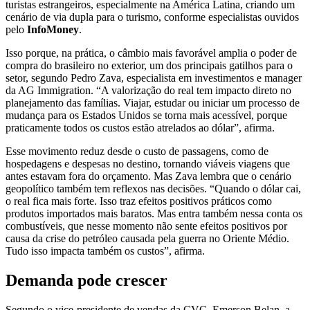
turistas estrangeiros, especialmente na América Latina, criando um
cenário de via dupla para o turismo, conforme especialistas ouvidos
pelo
InfoMoney
.
Isso porque, na prática, o câmbio mais favorável amplia o poder de
compra do brasileiro no exterior, um dos principais gatilhos para o
setor, segundo Pedro Zava, especialista em investimentos e manager
da AG Immigration. “A valorização do real tem impacto direto no
planejamento das famílias. Viajar, estudar ou iniciar um processo de
mudança para os Estados Unidos se torna mais acessível, porque
praticamente todos os custos estão atrelados ao dólar”, afirma.
Esse movimento reduz desde o custo de passagens, como de
hospedagens e despesas no destino, tornando viáveis viagens que
antes estavam fora do orçamento. Mas Zava lembra que o cenário
geopolítico também tem reflexos nas decisões. “Quando o dólar cai,
o real fica mais forte. Isso traz efeitos positivos práticos como
produtos importados mais baratos. Mas entra também nessa conta os
combustíveis, que nesse momento não sente efeitos positivos por
causa da crise do petróleo causada pela guerra no Oriente Médio.
Tudo isso impacta também os custos”, afirma.
Demanda pode crescer
Segundo o vice-presidente de vendas da CVC, Emerson Belan, a