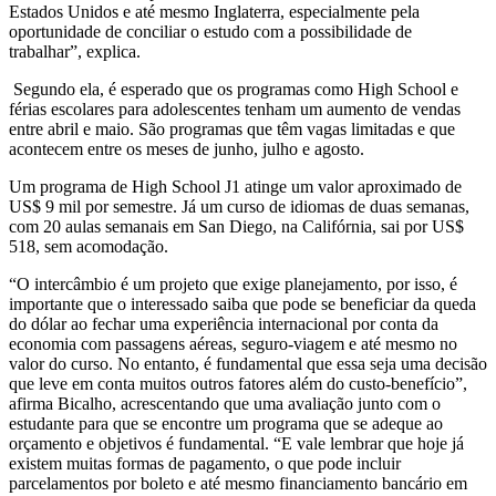
Estados Unidos e até mesmo Inglaterra, especialmente pela
oportunidade de conciliar o estudo com a possibilidade de
trabalhar”, explica.
Segundo ela, é esperado que os programas como High School e
férias escolares para adolescentes tenham um aumento de vendas
entre abril e maio. São programas que têm vagas limitadas e que
acontecem entre os meses de junho, julho e agosto.
Um programa de High School J1 atinge um valor aproximado de
US$ 9 mil por semestre. Já um curso de idiomas de duas semanas,
com 20 aulas semanais em San Diego, na Califórnia, sai por US$
518, sem acomodação.
“O intercâmbio é um projeto que exige planejamento, por isso, é
importante que o interessado saiba que pode se beneficiar da queda
do dólar ao fechar uma experiência internacional por conta da
economia com passagens aéreas, seguro-viagem e até mesmo no
valor do curso. No entanto, é fundamental que essa seja uma decisão
que leve em conta muitos outros fatores além do custo-benefício”,
afirma Bicalho, acrescentando que uma avaliação junto com o
estudante para que se encontre um programa que se adeque ao
orçamento e objetivos é fundamental. “E vale lembrar que hoje já
existem muitas formas de pagamento, o que pode incluir
parcelamentos por boleto e até mesmo financiamento bancário em