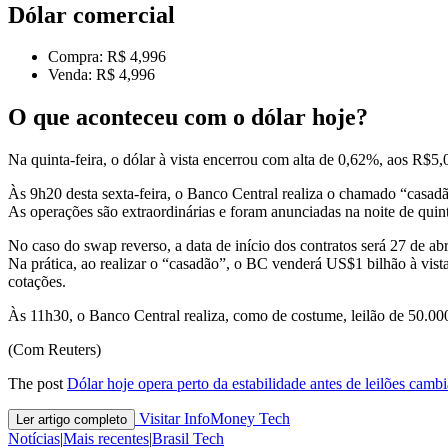
Dólar comercial
Compra: R$ 4,996
Venda: R$ 4,996
O que aconteceu com o dólar hoje?
Na quinta-feira, o dólar à vista encerrou com alta de 0,62%, aos R$5,
Às 9h20 desta sexta-feira, o Banco Central realiza o chamado “casad
As operações são extraordinárias e foram anunciadas na noite de quint
No caso do swap reverso, a data de início dos contratos será 27 de a
Na prática, ao realizar o “casadão”, o BC venderá US$1 bilhão à vis
cotações.
Às 11h30, o Banco Central realiza, como de costume, leilão de 50.00
(Com Reuters)
The post
Dólar hoje opera perto da estabilidade antes de leilões camb
Visitar InfoMoney Tech
Ler artigo completo
Notícias
|
Mais recentes
|
Brasil Tech