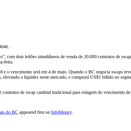
0046.
ão”, com dois leilões simultâneos de venda de 20.000 contratos de swap
a-feira.
bril e o vencimento será em 4 de maio. Quando o BC negocia swaps rever
ta, elevando a liquidez neste mercado, e comprará US$1 bilhão no segme
0 contratos de swap cambial tradicional para rolagem do vencimento de
iais do BC
appeared first on
InfoMoney
.