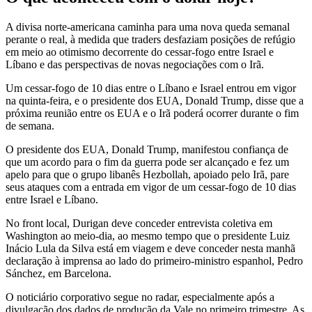
A divisa norte-americana caminha para uma nova queda semanal
perante o real, à medida que traders desfaziam posições de refúgio
em meio ao otimismo decorrente do cessar-fogo entre Israel e
Líbano e das perspectivas de novas negociações com o Irã.
Um cessar-fogo de 10 dias entre o Líbano e Israel entrou em vigor
na quinta-feira, e o presidente dos EUA, Donald Trump, disse que a
próxima reunião entre os EUA e o Irã poderá ocorrer durante o fim
de semana.
O presidente dos EUA, Donald Trump, manifestou confiança de
que um acordo para o fim da guerra pode ser alcançado e fez um
apelo para que o grupo libanês Hezbollah, apoiado pelo Irã, pare
seus ataques com a entrada em vigor de um cessar-fogo de 10 dias
entre Israel e Líbano.
No front local, Durigan deve conceder entrevista coletiva em
Washington ao meio-dia, ao mesmo tempo que o presidente Luiz
Inácio Lula da Silva está em viagem e deve conceder nesta manhã
declaração à imprensa ao lado do primeiro-ministro espanhol, Pedro
Sánchez, em Barcelona.
O noticiário corporativo segue no radar, especialmente após a
divulgação dos dados de produção da Vale no primeiro trimestre. As