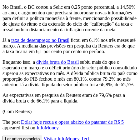
No Brasil, o BC cortou a Selic em 0,25 ponto percentual, a 14,50%
ao ano, e argumentou que precisará incorporar novas informações
para definir a política monetária à frente, mencionando possibilidade
de ajuste do ritmo e da extensão do ciclo de “calibração” da taxa e
ressaltando o distanciamento da inflação corrente da meta.
Já a
taxa de desemprego no Brasil
ficou em 6,1% nos três meses até
março. A mediana das previsões em pesquisa da Reuters era de que
a taxa ficaria em 6,1 por cento por cento no período.
Enquanto isso, a
dívida bruta do Brasil
subiu mais do que o
esperado em março e o déficit primário do setor público consolidado
superou as expectativas no mês. A dívida pública bruta do país como
proporção do PIB fechou o mês em 80,1%, contra 79,2% no mês
anterior. Já a dívida líquida do setor público foi a 66,8%, de 65,5%.
As expectativas em pesquisa da Reuters eram de 79,6% para a
dívida bruta e de 66,1% para a líquida.
(Com Reuters)
The post
Dólar hoje recua e opera abaixo do patamar de R$ 5
appeared first on
InfoMoney
.
Visitar InfoMoney Tech
Ler artigo completo