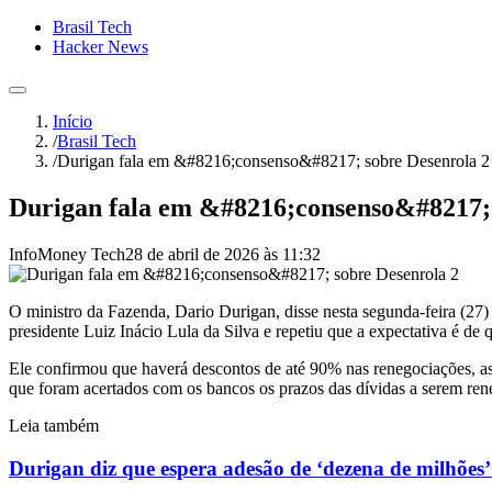
Brasil Tech
Hacker News
Início
/
Brasil Tech
/
Durigan fala em &#8216;consenso&#8217; sobre Desenrola 2
Durigan fala em &#8216;consenso&#8217; 
InfoMoney Tech
28 de abril de 2026 às 11:32
O ministro da Fazenda, Dario Durigan, disse nesta segunda-feira (27)
presidente Luiz Inácio Lula da Silva e repetiu que a expectativa é de
Ele confirmou que haverá descontos de até 90% nas renegociações, 
que foram acertados com os bancos os prazos das dívidas a serem rene
Leia também
Durigan diz que espera adesão de ‘dezena de milhões’