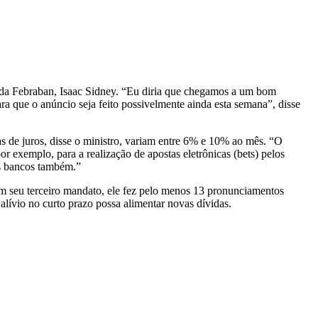
da Febraban, Isaac Sidney. “Eu diria que chegamos a um bom
ara que o anúncio seja feito possivelmente ainda esta semana”, disse
as de juros, disse o ministro, variam entre 6% e 10% ao mês. “O
r exemplo, para a realização de apostas eletrônicas (bets) pelos
os bancos também.”
Em seu terceiro mandato, ele fez pelo menos 13 pronunciamentos
alívio no curto prazo possa alimentar novas dívidas.