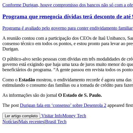
Conforme Durigan, houve compromisso dos bancos não só com a ofer
Programa que renegocia dívidas terá desconto de at
Programa é avaliado pelo governo para conter endividamento familiar 
A reunião contou com a participação dos CEOs de Itaú Unibanco, Sa
consenso técnico em todos os pontos, e estou pronto para levar ao pre
Durigan.
O público-alvo serão pessoas com dívidas em três modalidades de crédi
governo está exigindo que haja uma taxa de juros muito menor do que a
beneficiários do programa. “A gente passou em revista todos os pont
Como o
Estadão
mostrou, o endividamento recorde é agora uma das p
estimulando o consumo das famílias ou a tomada de crédito para fazer 
As informações são do jornal
O Estado de S. Paulo.
The post
Durigan fala em ‘consenso’ sobre Desenrola 2
appeared firs
Visitar InfoMoney Tech
Ler artigo completo
Notícias
|
Mais recentes
|
Brasil Tech