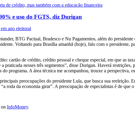
ta de crédito, mas também com a educação financeira
é 90% e uso do FGTS, diz Durigan
em ano eleitoral
ntander, BTG Pactual, Bradesco e Nu Pagamentos, além do presidente 
sidente. Voltando para Brasília amanhã (hoje), falo com o presidente, p
to: cartão de crédito, crédito pessoal e cheque especial, em que as tax
 praticada nesses três segmentos”, disse Durigan. Haverá restrições, po
os do programa. A área técnica me acompanhou, trouxe a perspectiva, 
rincipais preocupações do presidente Lula, que busca sua reeleição. 
“a roda da economia girar”. A preocupação de especialistas é de que o 
t on
InfoMoney
.