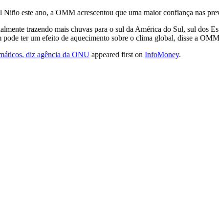
l Niño este ano, ⁠a OMM acrescentou que ​uma maior confiança nas previ
ialmente trazendo mais chuvas para o sul da América ​do Sul, ⁠sul dos E
ém pode ter um efeito de aquecimento sobre o clima global, disse a ​OMM
imáticos, diz agência da ONU
appeared first on
InfoMoney
.