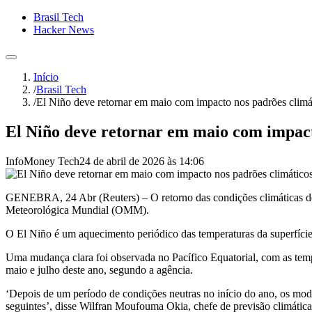
Brasil Tech
Hacker News
Início
/
Brasil Tech
/
El Niño deve retornar em maio com impacto nos padrões clim
El Niño deve retornar em maio com impact
InfoMoney Tech
24 de abril de 2026 às 14:06
GENEBRA, ⁠24 Abr (Reuters) – O retorno ⁠das condições climáticas do 
Meteorológica Mundial (OMM).
O El Niño é um aquecimento periódico das temperaturas da superfície
Uma mudança clara foi observada no Pacífico Equatorial, com as temp
maio e julho deste ano, segundo a ​agência.
‘Depois de um período de condições neutras no início do ano, os mode
seguintes’, disse Wilfran Moufouma Okia, chefe de previsão climá