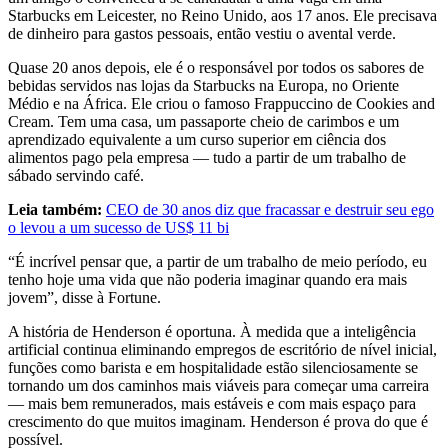
Starbucks em Leicester, no Reino Unido, aos 17 anos. Ele precisava
de dinheiro para gastos pessoais, então vestiu o avental verde.
Quase 20 anos depois, ele é o responsável por todos os sabores de
bebidas servidos nas lojas da Starbucks na Europa, no Oriente
Médio e na África. Ele criou o famoso Frappuccino de Cookies and
Cream. Tem uma casa, um passaporte cheio de carimbos e um
aprendizado equivalente a um curso superior em ciência dos
alimentos pago pela empresa — tudo a partir de um trabalho de
sábado servindo café.
Leia também:
CEO de 30 anos diz que fracassar e destruir seu ego
o levou a um sucesso de US$ 11 bi
“É incrível pensar que, a partir de um trabalho de meio período, eu
tenho hoje uma vida que não poderia imaginar quando era mais
jovem”, disse à Fortune.
A história de Henderson é oportuna. À medida que a inteligência
artificial continua eliminando empregos de escritório de nível inicial,
funções como barista e em hospitalidade estão silenciosamente se
tornando um dos caminhos mais viáveis para começar uma carreira
— mais bem remunerados, mais estáveis e com mais espaço para
crescimento do que muitos imaginam. Henderson é prova do que é
possível.