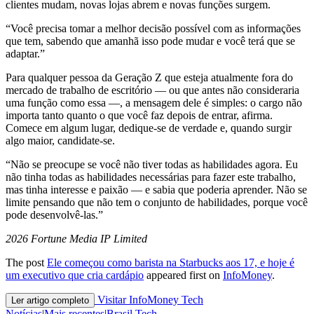
clientes mudam, novas lojas abrem e novas funções surgem.
“Você precisa tomar a melhor decisão possível com as informações
que tem, sabendo que amanhã isso pode mudar e você terá que se
adaptar.”
Para qualquer pessoa da Geração Z que esteja atualmente fora do
mercado de trabalho de escritório — ou que antes não consideraria
uma função como essa —, a mensagem dele é simples: o cargo não
importa tanto quanto o que você faz depois de entrar, afirma.
Comece em algum lugar, dedique-se de verdade e, quando surgir
algo maior, candidate-se.
“Não se preocupe se você não tiver todas as habilidades agora. Eu
não tinha todas as habilidades necessárias para fazer este trabalho,
mas tinha interesse e paixão — e sabia que poderia aprender. Não se
limite pensando que não tem o conjunto de habilidades, porque você
pode desenvolvê-las.”
2026 Fortune Media IP Limited
The post
Ele começou como barista na Starbucks aos 17, e hoje é
um executivo que cria cardápio
appeared first on
InfoMoney
.
Visitar InfoMoney Tech
Ler artigo completo
Notícias
|
Mais recentes
|
Brasil Tech