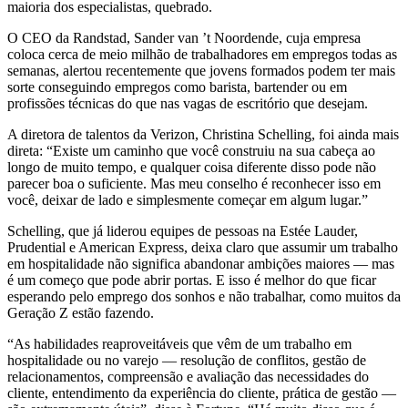
maioria dos especialistas, quebrado.
O CEO da Randstad, Sander van ’t Noordende, cuja empresa
coloca cerca de meio milhão de trabalhadores em empregos todas as
semanas, alertou recentemente que jovens formados podem ter mais
sorte conseguindo empregos como barista, bartender ou em
profissões técnicas do que nas vagas de escritório que desejam.
A diretora de talentos da Verizon, Christina Schelling, foi ainda mais
direta: “Existe um caminho que você construiu na sua cabeça ao
longo de muito tempo, e qualquer coisa diferente disso pode não
parecer boa o suficiente. Mas meu conselho é reconhecer isso em
você, deixar de lado e simplesmente começar em algum lugar.”
Schelling, que já liderou equipes de pessoas na Estée Lauder,
Prudential e American Express, deixa claro que assumir um trabalho
em hospitalidade não significa abandonar ambições maiores — mas
é um começo que pode abrir portas. E isso é melhor do que ficar
esperando pelo emprego dos sonhos e não trabalhar, como muitos da
Geração Z estão fazendo.
“As habilidades reaproveitáveis que vêm de um trabalho em
hospitalidade ou no varejo — resolução de conflitos, gestão de
relacionamentos, compreensão e avaliação das necessidades do
cliente, entendimento da experiência do cliente, prática de gestão —