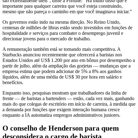
são extremamente úteis”, disse à Fortune. “Há muito disso que é
importante para qualquer carreira que você esteja construindo,
mesmo que não pareça o caminho em que você imaginava iniciar.”
Os governos estão indo na mesma direção. No Reino Unido,
centenas de milhões de libras estão sendo investidos em funções de
hospitalidade e serviços para combater o desemprego juvenil e
direcionar jovens para o mercado de trabalho.
A remuneração também está se tornando mais competitiva. A
Starbucks anunciou recentemente que oferecerá a baristas nos
Estados Unidos até US$ 1.200 por ano em bônus por desempenho a
partir de julho, além da ampliação das gorjetas — mudanças que a
empresa estima que podem adicionar de 5% a 8% aos ganhos
líquidos, além de uma média de US$ 30 por hora em salário e
benefícios.
Enquanto isso, pesquisas mostram que trabalhadores da linha de
frente — de baristas a bartenders — estão, cada vez mais, ganhando
mais do que colegas de escritório em início de carreira, à medida que
a demanda por funções que exigem interação humana cresce
enquanto a IA automatiza empregos administrativos juniores.
O conselho de Henderson para quem
desconsidera o cargo de barista