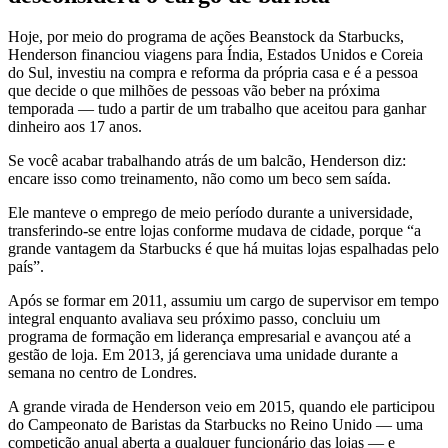
Hoje, por meio do programa de ações Beanstock da Starbucks,
Henderson financiou viagens para Índia, Estados Unidos e Coreia
do Sul, investiu na compra e reforma da própria casa e é a pessoa
que decide o que milhões de pessoas vão beber na próxima
temporada — tudo a partir de um trabalho que aceitou para ganhar
dinheiro aos 17 anos.
Se você acabar trabalhando atrás de um balcão, Henderson diz:
encare isso como treinamento, não como um beco sem saída.
Ele manteve o emprego de meio período durante a universidade,
transferindo-se entre lojas conforme mudava de cidade, porque “a
grande vantagem da Starbucks é que há muitas lojas espalhadas pelo
país”.
Após se formar em 2011, assumiu um cargo de supervisor em tempo
integral enquanto avaliava seu próximo passo, concluiu um
programa de formação em liderança empresarial e avançou até a
gestão de loja. Em 2013, já gerenciava uma unidade durante a
semana no centro de Londres.
A grande virada de Henderson veio em 2015, quando ele participou
do Campeonato de Baristas da Starbucks no Reino Unido — uma
competição anual aberta a qualquer funcionário das lojas — e