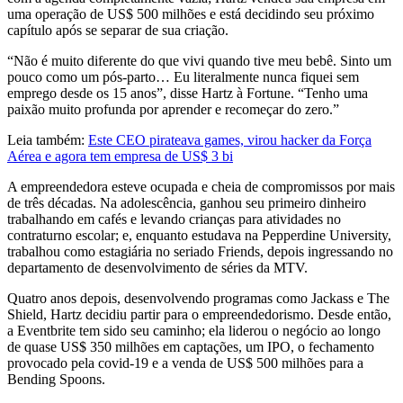
uma operação de US$ 500 milhões e está decidindo seu próximo
capítulo após se separar de sua criação.
“Não é muito diferente do que vivi quando tive meu bebê. Sinto um
pouco como um pós-parto… Eu literalmente nunca fiquei sem
emprego desde os 15 anos”, disse Hartz à Fortune. “Tenho uma
paixão muito profunda por aprender e recomeçar do zero.”
Leia também:
Este CEO pirateava games, virou hacker da Força
Aérea e agora tem empresa de US$ 3 bi
A empreendedora esteve ocupada e cheia de compromissos por mais
de três décadas. Na adolescência, ganhou seu primeiro dinheiro
trabalhando em cafés e levando crianças para atividades no
contraturno escolar; e, enquanto estudava na Pepperdine University,
trabalhou como estagiária no seriado Friends, depois ingressando no
departamento de desenvolvimento de séries da MTV.
Quatro anos depois, desenvolvendo programas como Jackass e The
Shield, Hartz decidiu partir para o empreendedorismo. Desde então,
a Eventbrite tem sido seu caminho; ela liderou o negócio ao longo
de quase US$ 350 milhões em captações, um IPO, o fechamento
provocado pela covid-19 e a venda de US$ 500 milhões para a
Bending Spoons.