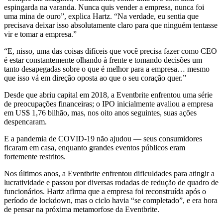
espingarda na varanda. Nunca quis vender a empresa, nunca foi
uma mina de ouro”, explica Hartz. “Na verdade, eu sentia que
precisava deixar isso absolutamente claro para que ninguém tentasse
vir e tomar a empresa.”
“E, nisso, uma das coisas difíceis que você precisa fazer como CEO
é estar constantemente olhando à frente e tomando decisões um
tanto desapegadas sobre o que é melhor para a empresa… mesmo
que isso vá em direção oposta ao que o seu coração quer.”
Desde que abriu capital em 2018, a Eventbrite enfrentou uma série
de preocupações financeiras; o IPO inicialmente avaliou a empresa
em US$ 1,76 bilhão, mas, nos oito anos seguintes, suas ações
despencaram.
E a pandemia de COVID-19 não ajudou — seus consumidores
ficaram em casa, enquanto grandes eventos públicos eram
fortemente restritos.
Nos últimos anos, a Eventbrite enfrentou dificuldades para atingir a
lucratividade e passou por diversas rodadas de redução de quadro de
funcionários. Hartz afirma que a empresa foi reconstruída após o
período de lockdown, mas o ciclo havia “se completado”, e era hora
de pensar na próxima metamorfose da Eventbrite.