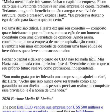
“Minha mentalidade foi: vamos fechar o capital da empresa. Ficou
claro que a Eventbrite precisava ser uma empresa de capital fechado.
Teríamos um grande benefício ao não carregar esse nível de
estrutura, custo e pressão”, explica Hartz. “Eu precisava deixar o
ego de lado para fazer o que era certo.”
Foi uma decisão difícil, e Hartz diz que seu conselho — composto
quase inteiramente por mulheres, com exceção de um homem —
contribuiu com uma diversidade de opiniões. Ainda assim,
concluíram que uma empresa de menor capitalização como a
Eventbrite tem mais dificuldade de construir uma base sólida de
investidores que a leve a um sucesso maior.
Fechar o capital e deixar o cargo de CEO não foi nada fácil. Mas
Hartz está animada com a próxima fase da Eventbrite e com o que o
seu próprio futuro reserva como profissional independente.
“Sou muito grata por ter liderado uma empresa que ajudei a criar”,
diz Hartz. “Acho que isso nunca deve ser tratado como algo
garantido ou um direito — as pessoas precisam realmente conquistar
esse privilégio, e é a honra de uma vida.”
2026 Fortune Media IP Limited
The post
Esta CEO vendeu sua empresa por US$ 500 milhões e
agora pensa em ser estagiária
appeared first on
InfoMoney
.