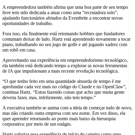
A empreendedora também afirma que uma boa parte de seu tempo
livre tem sido dedicada a atuar como uma “recrutadora solo”,
ajudando funcionários afetados da Eventbrite a encontrar novas
oportunidades de trabalho.
Fora isso, ela finalmente está retomando hobbies que fundadores
costumam deixar de lado. Hartz está aprendendo novamente a tocar
piano, trabalhando no seu jogo de golfe e até jogando xadrez com
um robô em casa.
Aproveitando sua experiência em empreendedorismo tecnológico,
ela também está dedicando tempo a explorar as novas ferramentas
de IA que impulsionam a mais recente revolução tecnológica.
“O que tenho feito em uma quantidade absurda de tempo é me
aprofundar cada vez mais no código do Claude e no OpenClaw”,
continua Hartz. “Estou fazendo coisas que acho que muita gente
deveria fazer, mas, infelizmente, não tem tempo.”
A executiva também se anima com a ideia de começar tudo de novo,
mas não criando outra empresa com seu nome. Em vez disso, ela
quer aprender retornando ao ponto mais baixo da hierarquia
corporativa: por meio de um estágio.
Hartz valoriza essa experiência de início de carreira como uma