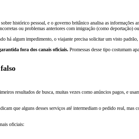
sobre histórico pessoal, e o governo britânico analisa as informações 
corretas ou problemas anteriores com imigração (como deportação) ou h
 há algum impedimento, o viajante precisa solicitar um visto padrão, 
rantida fora dos canais oficiais.
Promessas desse tipo costumam apar
falso
rimeiros resultados de busca, muitas vezes como anúncios pagos, e usa
dicam que alguns desses serviços até intermediam o pedido real, mas c
ais oficiais: