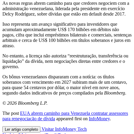
As novas regras abrem caminho para que credores negociem com a
administração venezuelana, liderada pela presidente em exercício
Delcy Rodríguez, sobre dívidas que estão em default desde 2017.
Isso representa um avanço significativo para investidores que
acumulam aproximadamente US$ 170 bilhões em débitos não
pagos, cifra que inclui empréstimos bilaterais e comerciais, sentenças
arbitrais e cerca de US$ 100 bilhões em títulos soberanos e juros em
atraso.
No entanto, a licença não autoriza “reestruturação, transferência ou
liquidação” da dívida, nem negociações diretas entre credores e o
governo.
Os bônus venezuelanos dispararam com a notícia: os títulos
soberanos com vencimento em 2027 subiram mais de um centavo,
para quase 54 centavos por dólar, o maior nível em nove anos,
segundo dados indicativos de preços compilados pela
Bloomberg
.
© 2026 Bloomberg L.P.
The post
EUA abrem caminho para Venezuela contratar assessores
para renegociação de dívida
appeared first on
InfoMoney
.
Visitar InfoMoney Tech
Ler artigo completo