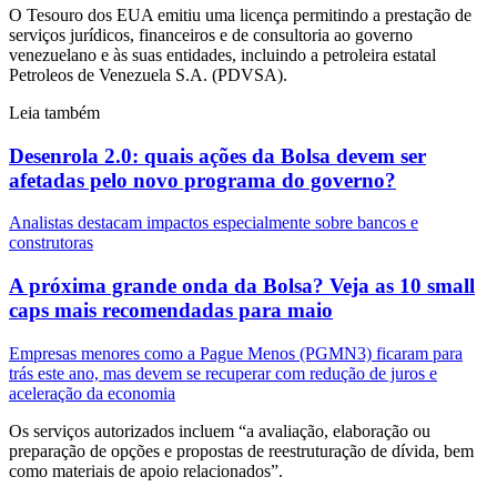
O Tesouro dos EUA emitiu uma licença permitindo a prestação de
serviços jurídicos, financeiros e de consultoria ao governo
venezuelano e às suas entidades, incluindo a petroleira estatal
Petroleos de Venezuela S.A. (PDVSA).
Leia também
Desenrola 2.0: quais ações da Bolsa devem ser
afetadas pelo novo programa do governo?
Analistas destacam impactos especialmente sobre bancos e
construtoras
A próxima grande onda da Bolsa? Veja as 10 small
caps mais recomendadas para maio
Empresas menores como a Pague Menos (PGMN3) ficaram para
trás este ano, mas devem se recuperar com redução de juros e
aceleração da economia
Os serviços autorizados incluem “a avaliação, elaboração ou
preparação de opções e propostas de reestruturação de dívida, bem
como materiais de apoio relacionados”.