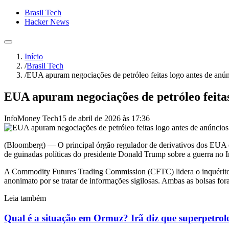
Brasil Tech
Hacker News
Início
/
Brasil Tech
/
EUA apuram negociações de petróleo feitas logo antes de anún
EUA apuram negociações de petróleo feitas
InfoMoney Tech
15 de abril de 2026 às 17:36
(Bloomberg) — O principal órgão regulador de derivativos dos EUA e
de guinadas políticas do presidente Donald Trump sobre a guerra no I
A Commodity Futures Trading Commission (CFTC) lidera o inquérito 
anonimato por se tratar de informações sigilosas. Ambas as bolsas for
Leia também
Qual é a situação em Ormuz? Irã diz que superpetrol