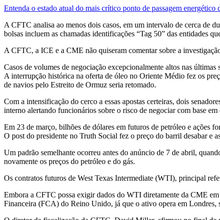
Entenda o estado atual do mais crítico ponto de passagem energético
A CFTC analisa ao menos dois casos, em um intervalo de cerca de dua
bolsas incluem as chamadas identificações “Tag 50” das entidades que
A CFTC, a ICE e a CME não quiseram comentar sobre a investigação.
Casos de volumes de negociação excepcionalmente altos nas últimas s
A interrupção histórica na oferta de óleo no Oriente Médio fez os pr
de navios pelo Estreito de Ormuz seria retomado.
Com a intensificação do cerco a essas apostas certeiras, dois senad
interno alertando funcionários sobre o risco de negociar com base e
Em 23 de março, bilhões de dólares em futuros de petróleo e ações fo
O post do presidente no Truth Social fez o preço do barril desabar e a
Um padrão semelhante ocorreu antes do anúncio de 7 de abril, quand
novamente os preços do petróleo e do gás.
Os contratos futuros de West Texas Intermediate (WTI), principal r
Embora a CFTC possa exigir dados do WTI diretamente da CME em Nov
Financeira (FCA) do Reino Unido, já que o ativo opera em Londres,