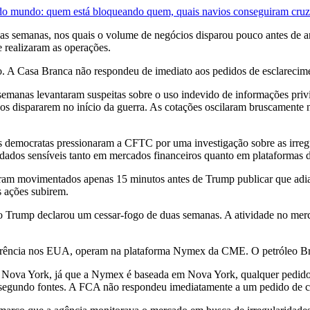
 do mundo: quem está bloqueando quem, quais navios conseguiram cruza
s semanas, nos quais o volume de negócios disparou pouco antes de anú
 realizaram as operações.
 A Casa Branca não respondeu de imediato aos pedidos de esclarecim
emanas levantaram suspeitas sobre o uso indevido de informações privi
eços dispararem no início da guerra. As cotações oscilaram bruscamente
ores democratas pressionaram a CFTC por uma investigação sobre as ir
m dados sensíveis tanto em mercados financeiros quanto em plataformas
ram movimentados apenas 15 minutos antes de Trump publicar que adiaria
s ações subirem.
o Trump declarou um cessar-fogo de duas semanas. A atividade no merc
eferência nos EUA, operam na plataforma Nymex da CME. O petróleo Bre
a York, já que a Nymex é baseada em Nova York, qualquer pedido ref
 segundo fontes. A FCA não respondeu imediatamente a um pedido de c