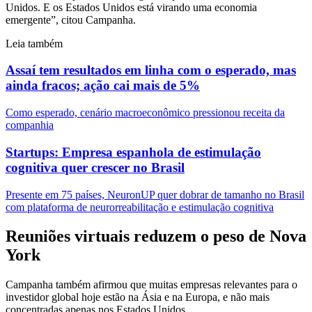
Unidos. E os Estados Unidos está virando uma economia
emergente”, citou Campanha.
Leia também
Assaí tem resultados em linha com o esperado, mas
ainda fracos; ação cai mais de 5%
Como esperado, cenário macroeconômico pressionou receita da
companhia
Startups: Empresa espanhola de estimulação
cognitiva quer crescer no Brasil
Presente em 75 países, NeuronUP quer dobrar de tamanho no Brasil
com plataforma de neurorreabilitação e estimulação cognitiva
Reuniões virtuais reduzem o peso de Nova
York
Campanha também afirmou que muitas empresas relevantes para o
investidor global hoje estão na Ásia e na Europa, e não mais
concentradas apenas nos Estados Unidos.