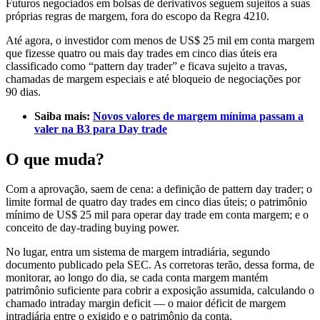
Futuros negociados em bolsas de derivativos seguem sujeitos a suas
próprias regras de margem, fora do escopo da Regra 4210.
Até agora, o investidor com menos de US$ 25 mil em conta margem
que fizesse quatro ou mais day trades em cinco dias úteis era
classificado como “pattern day trader” e ficava sujeito a travas,
chamadas de margem especiais e até bloqueio de negociações por
90 dias.
Saiba mais:
Novos valores de margem mínima passam a
valer na B3 para Day trade
O que muda?
Com a aprovação, saem de cena: a definição de pattern day trader; o
limite formal de quatro day trades em cinco dias úteis; o patrimônio
mínimo de US$ 25 mil para operar day trade em conta margem; e o
conceito de day‑trading buying power.
No lugar, entra um sistema de margem intradiária, segundo
documento publicado pela SEC. As corretoras terão, dessa forma, de
monitorar, ao longo do dia, se cada conta margem mantém
patrimônio suficiente para cobrir a exposição assumida, calculando o
chamado intraday margin deficit — o maior déficit de margem
intradiária entre o exigido e o patrimônio da conta.