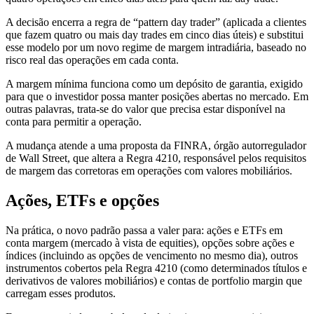
A decisão encerra a regra de “pattern day trader” (aplicada a clientes
que fazem quatro ou mais day trades em cinco dias úteis) e substitui
esse modelo por um novo regime de margem intradiária, baseado no
risco real das operações em cada conta.
A margem mínima funciona como um depósito de garantia, exigido
para que o investidor possa manter posições abertas no mercado. Em
outras palavras, trata-se do valor que precisa estar disponível na
conta para permitir a operação.
A mudança atende a uma proposta da FINRA, órgão autorregulador
de Wall Street, que altera a Regra 4210, responsável pelos requisitos
de margem das corretoras em operações com valores mobiliários.
Ações, ETFs e opções
Na prática, o novo padrão passa a valer para: ações e ETFs em
conta margem (mercado à vista de equities), opções sobre ações e
índices (incluindo as opções de vencimento no mesmo dia), outros
instrumentos cobertos pela Regra 4210 (como determinados títulos e
derivativos de valores mobiliários) e contas de portfolio margin que
carregam esses produtos.